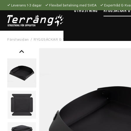
Leverans 1-3 dagar
Flexibel betalning med SVEA
Expertråd & Kval
UTRUSTNING
RYGGSÄCKAR &
Förstasidan
/
RYGGSÄCKAR & VÄSKOR
/
Tillbehör
/
Packfickor
/
Ma