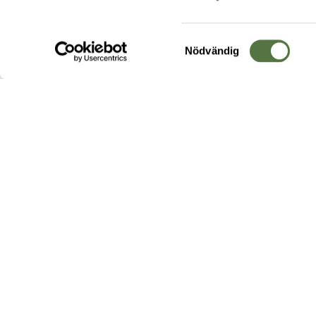
Samtyckesval
Nödvändig
Hos oss hittar du produkter av högsta kvalitet från ledande
leverantörer i branschen. I vårt utbud hittar du allt ifrån
kängor,
ryggsäckar
och skalplagg till
utrustning
för fält, sjukvård, övnin
och
vapentillbehör
, för att bara nämna ett urval av våra drygt
20 000 produkter.