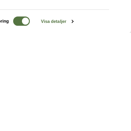
ring
Visa detaljer
TERRÄNG
FÖLJ OSS
ss
k
r & Inspiration
arhet
a tjänster