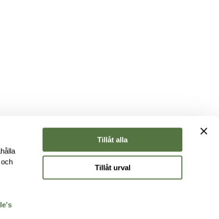
Tillåt alla
hålla
e och
Tillåt urval
r
le's