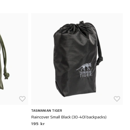
TASMANIAN TIGER
M
Raincover Small Black (30-40l backpacks)
Da
195 kr
3