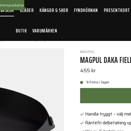
itetsprodukter
 VÄSKOR
KLÄDER
KÄNGOR & SKOR
FYNDHÖRNAN
PRESENTKORT
BUTIK
VARUMÄRKEN
gpul DAKA Field Tray Large Black
MAGPUL
MAGPUL DAKA FIEL
455 kr
9 Finns i lager
Handla tryggt – välj mell
Räntefri delbetalning up