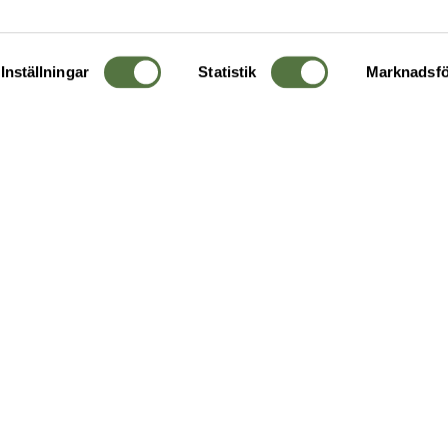
Inställningar
Statistik
Marknadsfö
KUNDTJÄNST
OM 
Ångra order
Om o
Företagskund
Buti
g
Kontakta oss
Guide
Köpvillkor
Hållb
Personuppgiftspolicy
Ledig
Returer & byten
FAQ - Vanliga frågor