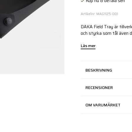
Köp nu & betala sen
Artikelnr: MAG1125-001
DAKA Field Tray är tillver
och styrka som tål även 
Läs mer
BESKRIVNING
RECENSIONER
OM VARUMÄRKET