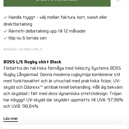
Handla tryggt – välj mellan faktura, kort, swish eller
direktbetalning
Räntefri delbetalning upp till 12 månader
Köp nu & betala sen
Artikelnr: VS-BRLS-BK_S
BOSS L/S Rugby shirt Black
Förbättra din taktiska förmåga med Velocity Systems BOSS
Rugby Långärmad. Denna moderna rugbytröja kombinerar stil
med funktionalitet och är utrustad med praktiska fickor, UV-
skydd och Odorexx™ antibakteriell behandling. Håll dig bekväm
och skyddad i fält med dess dynamiska stretchdesign. Tröjan
har inbyggt UV-skydd där skyddet uppmätts till UVA: 97,98%
och UVB: 98,84%.
Läs mer