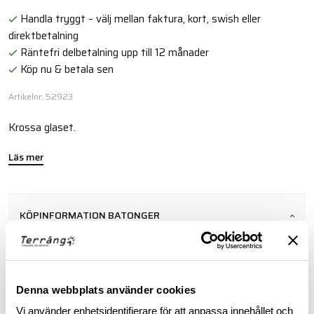
Handla tryggt – välj mellan faktura, kort, swish eller
direktbetalning
Räntefri delbetalning upp till 12 månader
Köp nu & betala sen
Artikelnr: 52923
Krossa glaset.
Läs mer
KÖPINFORMATION BATONGER
Batonger säljes endast till behörig personal mot uppvisande
av legitimation och förordnande från myndighet eller
bevakningsföretag som gör att köparen har tillstånd att
bära/bruka batongen.
Denna webbplats använder cookies
Vi använder enhetsidentifierare för att anpassa innehållet och