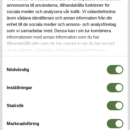
Skicka en kopia på förordnande och giltig legitimation till
annonserna till användarna, tillhandahålla funktioner för
order@terrang.se
för att få din beställning behandlad.
sociala medier och analysera vår trafik. Vi vidarebefordrar
även sådana identifierare och annan information från din
enhet till de sociala medier och annons- och analysföretag
BESKRIVNING
som vi samarbetar med. Dessa kan i sin tur kombinera
informationen med annan information som du har
RECENSIONER
tillhandahållit eller som de har samlat in när du har använt
deras tjänster. Insamling, delning och användning av
personuppgifter kan användas för personalisering av
OM VARUMÄRKET
annonser. Läs mer om
Google's Privacy Terms
.
Samtyckesval
Nödvändig
BATONGER
Inställningar
Statistik
-49%
Legitimering krävs
Marknadsföring