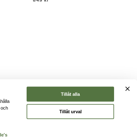
849 kr
5
Tillåt alla
hålla
e och
Tillåt urval
r
le's