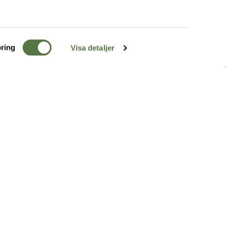
ring
Visa detaljer
TERRÄNG
FÖLJ OSS
ss
k
r & Inspiration
arhet
a tjänster