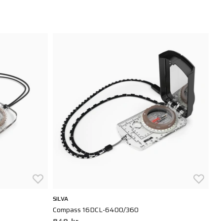
SILVA
SI
Compass 16DCL-6400/360
Co