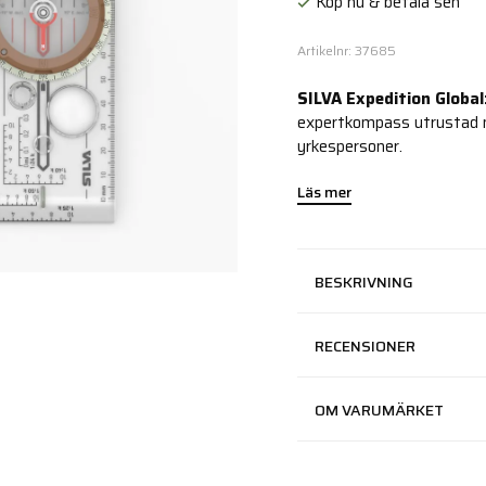
Köp nu & betala sen
Artikelnr: 37685
SILVA Expedition Global
expertkompass utrustad me
yrkespersoner.
Läs mer
BESKRIVNING
RECENSIONER
OM VARUMÄRKET