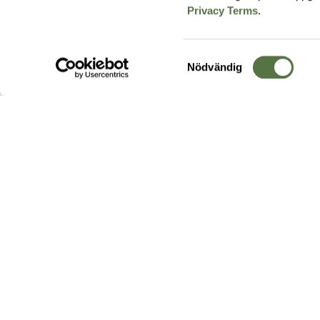
Privacy Terms
.
Samtyckesval
Nödvändig
Hos oss hittar du produkter av högsta kvalitet från ledande
leverantörer i branschen. I vårt utbud hittar du allt ifrån
kängor,
ryggsäckar
och skalplagg till
utrustning
för fält, sjukvård, övnin
och
vapentillbehör
, för att bara nämna ett urval av våra drygt
20 000 produkter.