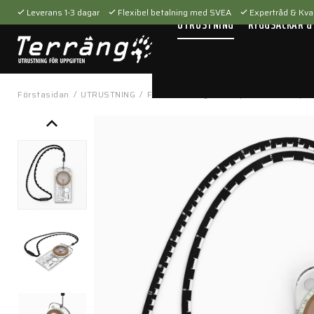
Leverans 1-3 dagar
Flexibel betalning med SVEA
Expertråd & Kval
UTRUSTNING
RYGGSÄCKAR &
Förstasidan
/
UTRUSTNING
/
Fältutrustning
/
Kompasser
/
Compass