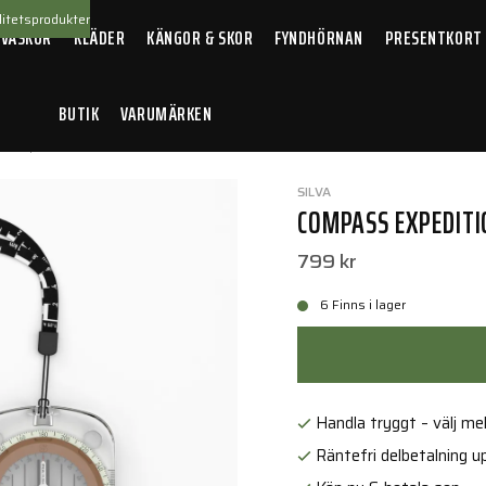
itetsprodukter
 VÄSKOR
KLÄDER
KÄNGOR & SKOR
FYNDHÖRNAN
PRESENTKORT
BUTIK
VARUMÄRKEN
 Expedition 360 Global
SILVA
COMPASS EXPEDITI
799 kr
6 Finns i lager
Handla tryggt – välj mell
Räntefri delbetalning up