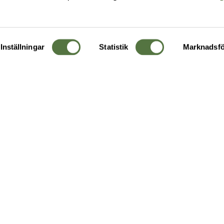
Inställningar
Statistik
Marknadsfö
KUNDTJÄNST
OM 
Ångra order
Om o
Företagskund
Buti
g
Kontakta oss
Guide
Köpvillkor
Hållb
Personuppgiftspolicy
Ledig
Returer & byten