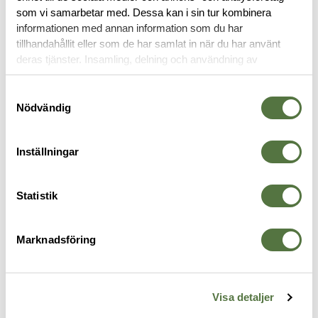
OM VARUMÄRKET
som vi samarbetar med. Dessa kan i sin tur kombinera
informationen med annan information som du har
tillhandahållit eller som de har samlat in när du har använt
deras tjänster. Insamling, delning och användning av
KOMPASSER
personuppgifter kan användas för personalisering av
annonser. Läs mer om
Google's Privacy Terms
.
Samtyckesval
Nödvändig
Inställningar
Statistik
Marknadsföring
SILVA
SILVA
S
Compass Ranger-360 Global
Compass Expedition Neo
C
549 kr
1 199 kr
8
Visa detaljer