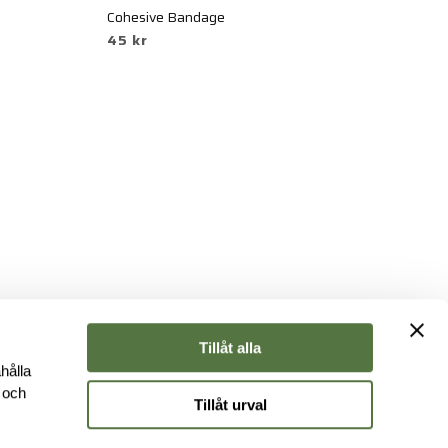
Cohesive Bandage
XS
45 kr
7
Tillåt alla
hålla
e och
Tillåt urval
r