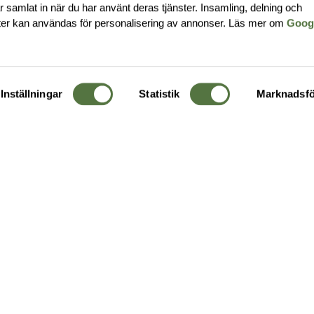
har samlat in när du har använt deras tjänster. Insamling, delning och
ter kan användas för personalisering av annonser. Läs mer om
Goog
Inställningar
Statistik
Marknadsfö
KUNDTJÄNST
OM 
Ångra order
Om o
Företagskund
Buti
g
Kontakta oss
Guide
Köpvillkor
Hållb
Personuppgiftspolicy
Ledig