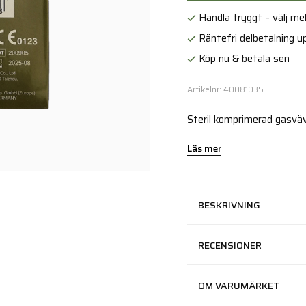
Handla tryggt – välj mell
Räntefri delbetalning up
Köp nu & betala sen
Artikelnr: 40081035
Steril komprimerad gasväv
Läs mer
BESKRIVNING
RECENSIONER
OM VARUMÄRKET