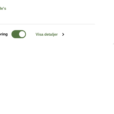
le's
ring
Visa detaljer
TERRÄNG
FÖLJ OSS
ss
k
r & Inspiration
arhet
a tjänster