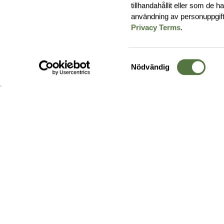
tillhandahållit eller som de 
användning av personuppgif
Privacy Terms
.
Samtyckesval
Nödvändig
Hos oss hittar du produkter av högsta kvalitet från ledande
leverantörer i branschen. I vårt utbud hittar du allt ifrån
kängor,
ryggsäckar
och skalplagg till
utrustning
för fält, sjukvård, övnin
och
vapentillbehör
, för att bara nämna ett urval av våra drygt
20 000 produkter.