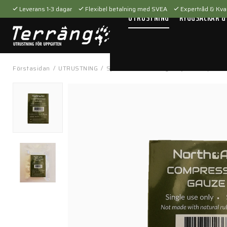
Leverans 1-3 dagar
Flexibel betalning med SVEA
Expertråd & Kval
UTRUSTNING
RYGGSÄCKAR &
Förstasidan
/
UTRUSTNING
/
Sjukvårdsutrustning
/
Sjukvårdsproduk