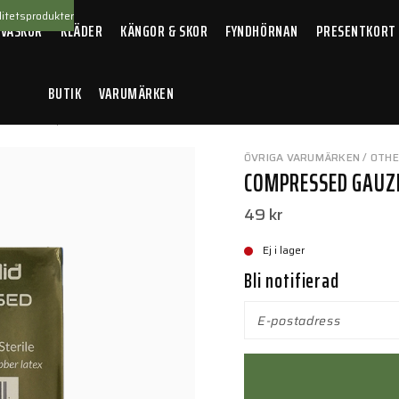
itetsprodukter
 VÄSKOR
KLÄDER
KÄNGOR & SKOR
FYNDHÖRNAN
PRESENTKORT
BUTIK
VARUMÄRKEN
ter
/
Compressed Gauze
ÖVRIGA VARUMÄRKEN / OTH
COMPRESSED GAUZ
49 kr
Ej i lager
Bli notifierad