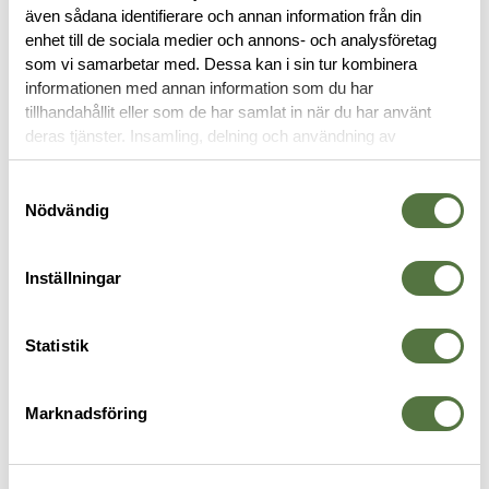
även sådana identifierare och annan information från din
RECENSIONER
enhet till de sociala medier och annons- och analysföretag
som vi samarbetar med. Dessa kan i sin tur kombinera
informationen med annan information som du har
OM VARUMÄRKET
tillhandahållit eller som de har samlat in när du har använt
deras tjänster. Insamling, delning och användning av
personuppgifter kan användas för personalisering av
annonser. Läs mer om
Google's Privacy Terms
.
Samtyckesval
SJUKVÅRDSPRODUKTER
Nödvändig
Inställningar
Statistik
Marknadsföring
TATONKA
ÖVRIGA VARUMÄRKEN / OTHER
C