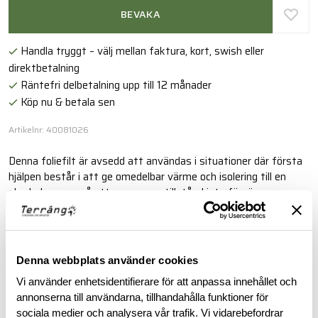
BEVAKA
Handla tryggt – välj mellan faktura, kort, swish eller
direktbetalning
Räntefri delbetalning upp till 12 månader
Köp nu & betala sen
Artikelnr: 40081026
Denna foliefilt är avsedd att användas i situationer där första
hjälpen består i att ge omedelbar värme och isolering till en
skadad person så att personens tillstånd inte försämras
nämnvärt.
Läs mer
Denna webbplats använder cookies
Vi använder enhetsidentifierare för att anpassa innehållet och
BESKRIVNING
annonserna till användarna, tillhandahålla funktioner för
sociala medier och analysera vår trafik. Vi vidarebefordrar