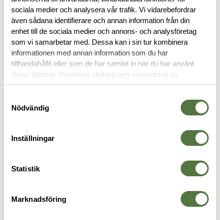
sociala medier och analysera vår trafik. Vi vidarebefordrar
BESKRIVNING
även sådana identifierare och annan information från din
enhet till de sociala medier och annons- och analysföretag
RECENSIONER
som vi samarbetar med. Dessa kan i sin tur kombinera
informationen med annan information som du har
tillhandahållit eller som de har samlat in när du har använt
OM VARUMÄRKET
deras tjänster. Insamling, delning och användning av
personuppgifter kan användas för personalisering av
annonser. Läs mer om
Google's Privacy Terms
.
Samtyckesval
Nödvändig
TILLBEHÖR
Inställningar
Statistik
Marknadsföring