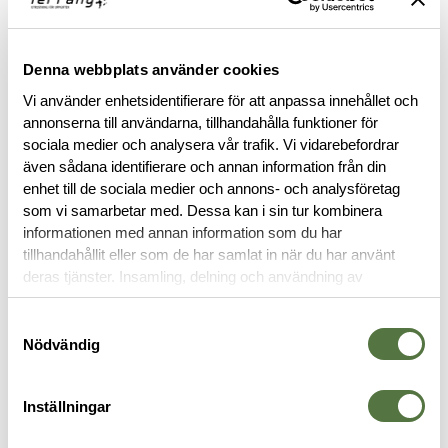
Denna webbplats använder cookies
Vi använder enhetsidentifierare för att anpassa innehållet och
BESKRIVNING
annonserna till användarna, tillhandahålla funktioner för
sociala medier och analysera vår trafik. Vi vidarebefordrar
även sådana identifierare och annan information från din
RECENSIONER
enhet till de sociala medier och annons- och analysföretag
som vi samarbetar med. Dessa kan i sin tur kombinera
OM VARUMÄRKET
informationen med annan information som du har
tillhandahållit eller som de har samlat in när du har använt
deras tjänster. Insamling, delning och användning av
personuppgifter kan användas för personalisering av
PACKFICKOR
annonser. Läs mer om
Google's Privacy Terms
.
Samtyckesval
Nödvändig
Inställningar