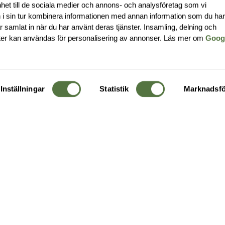
nhet till de sociala medier och annons- och analysföretag som vi
i sin tur kombinera informationen med annan information som du ha
har samlat in när du har använt deras tjänster. Insamling, delning och
ter kan användas för personalisering av annonser. Läs mer om
Goog
Inställningar
Statistik
Marknadsfö
KUNDTJÄNST
OM 
Ångra order
Om o
Företagskund
Buti
g
Kontakta oss
Guide