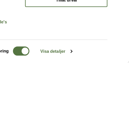
r
le's
ring
Visa detaljer
TERRÄNG
FÖLJ OSS
ss
k
r & Inspiration