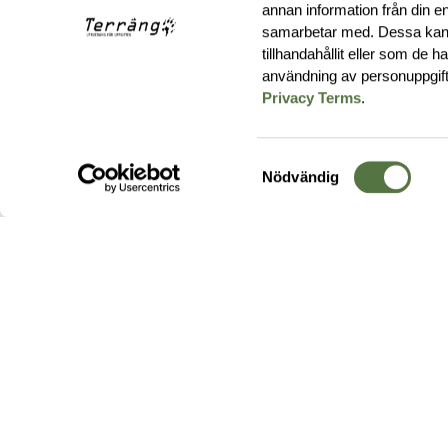
annan information från din e
samarbetar med. Dessa kan 
tillhandahållit eller som de 
användning av personuppgif
Privacy Terms
.
Samtyckesval
Nödvändig
Hos oss hittar du produkter av högsta kvalitet från ledande
leverantörer i branschen. I vårt utbud hittar du allt ifrån
kängor,
ryggsäckar
och skalplagg till
utrustning
för fält, sjukvård, övnin
och
vapentillbehör
, för att bara nämna ett urval av våra drygt
20 000 produkter.