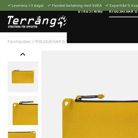
Leverans 1-3 dagar
Flexibel betalning med SVEA
Expertråd & Kval
UTRUSTNING
RYGGSÄCKAR &
Förstasidan
/
RYGGSÄCKAR & VÄSKOR
/
Tillbehör
/
Packfickor
/
Da