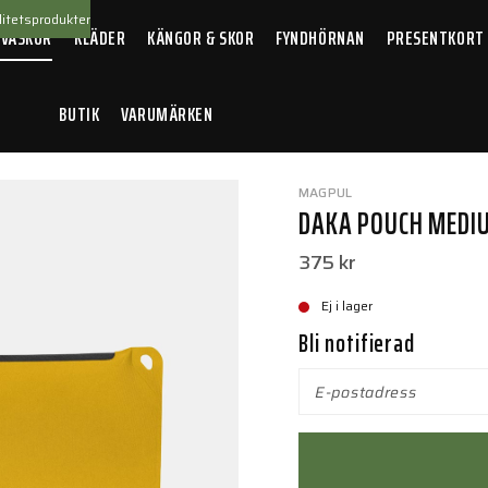
itetsprodukter
 VÄSKOR
KLÄDER
KÄNGOR & SKOR
FYNDHÖRNAN
PRESENTKORT
BUTIK
VARUMÄRKEN
ka Pouch Medium Yellow
MAGPUL
DAKA POUCH MEDI
375 kr
Ej i lager
Bli notifierad