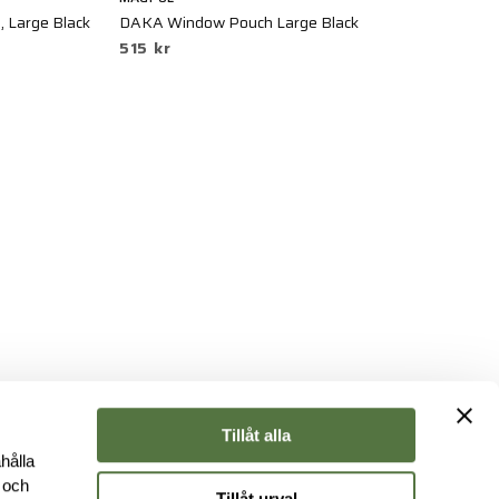
 Large Black
DAKA Window Pouch Large Black
Dr
515 kr
3
Tillåt alla
hålla
e och
Tillåt urval