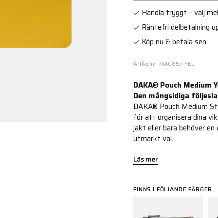
Handla tryggt – välj mell
Räntefri delbetalning up
Köp nu & betala sen
Artikelnr: MAG857-YEL
DAKA® Pouch Medium Y
Den mångsidiga följesla
DAKA® Pouch Medium Steal
för att organisera dina vi
jakt eller bara behöver e
utmärkt val.
Läs mer
FINNS I FÖLJANDE FÄRGER