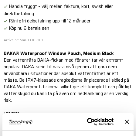
Handla tryggt – välj mellan faktura, kort, swish eller
direktbetalning
Räntefri delbetalning upp till 12 månader
Köp nu & betala sen
Artikelnr: MAG1338-001
DAKA® Waterproof Window Pouch, Medium Black
Den vattentäta DAKA-fickan med fönster tar vår extremt
populära DAKA-serie till nästa nivå genom att göra dem
användbara i situationer där absolut vattentäthet är ett
måste. De IPX7-klassade dragkedjorna är placerade i sidled på
DAKA Waterproof-fickorna, vilket ger ett komplett och pålitligt
vattenskydd du kan lita på även om nedsänkning är en verklig
risk.
Läs mer
FINNS I FÖLJANDE FÄRGER