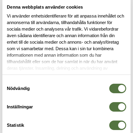
Denna webbplats använder cookies
Vi använder enhetsidentifierare för att anpassa innehållet och
annonserna till användarna, tillhandahålla funktioner för
sociala medier och analysera vår trafik. Vi vidarebefordrar
även sådana identifierare och annan information från din
enhet till de sociala medier och annons- och analysföretag
BESKRIVNING
som vi samarbetar med. Dessa kan i sin tur kombinera
informationen med annan information som du har
tillhandahållit eller som de har samlat in när du har använt
RECENSIONER
deras tjänster. Insamling, delning och användning av
personuppgifter kan användas för personalisering av
annonser. Läs mer om
Google's Privacy Terms
.
Samtyckesval
OM VARUMÄRKET
Nödvändig
Inställningar
PACKFICKOR
Statistik