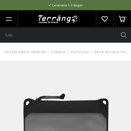
Leverans 1-3 dagar
Flexibel betalning med SVEA
Expertråd & Kvalitetsprodukter
RYGGSÄCKAR & VÄSKOR
/
Tillbehör
/
Packfickor
/
DAKA Window Pouch,