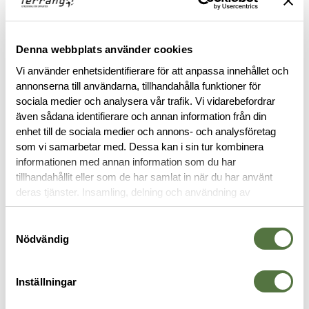
FINNS I FÖLJANDE FÄRGER
Denna webbplats använder cookies
Vi använder enhetsidentifierare för att anpassa innehållet och
annonserna till användarna, tillhandahålla funktioner för
sociala medier och analysera vår trafik. Vi vidarebefordrar
även sådana identifierare och annan information från din
enhet till de sociala medier och annons- och analysföretag
som vi samarbetar med. Dessa kan i sin tur kombinera
informationen med annan information som du har
BESKRIVNING
tillhandahållit eller som de har samlat in när du har använt
deras tjänster. Insamling, delning och användning av
RECENSIONER
personuppgifter kan användas för personalisering av
annonser. Läs mer om
Google's Privacy Terms
.
Samtyckesval
Nödvändig
OM VARUMÄRKET
Inställningar