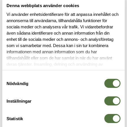
Denna webbplats använder cookies
Vi använder enhetsidentifierare för att anpassa innehållet och
annonserna till användarna, tillhandahålla funktioner för
sociala medier och analysera vår trafik. Vi vidarebefordrar
även sådana identifierare och annan information från din
BESKRIVNING
enhet till de sociala medier och annons- och analysföretag
som vi samarbetar med. Dessa kan i sin tur kombinera
informationen med annan information som du har
RECENSIONER
tillhandahållit eller som de har samlat in när du har använt
deras tjänster. Insamling, delning och användning av
personuppgifter kan användas för personalisering av
OM VARUMÄRKET
annonser. Läs mer om
Google's Privacy Terms
.
Samtyckesval
Nödvändig
PACKFICKOR
Inställningar
Statistik