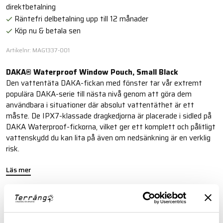
direktbetalning
Räntefri delbetalning upp till 12 månader
Köp nu & betala sen
Artikelnr: MAG1337-001
DAKA® Waterproof Window Pouch, Small Black
Den vattentäta DAKA-fickan med fönster tar vår extremt
populära DAKA-serie till nästa nivå genom att göra dem
användbara i situationer där absolut vattentäthet är ett
måste. De IPX7-klassade dragkedjorna är placerade i sidled på
DAKA Waterproof-fickorna, vilket ger ett komplett och pålitligt
vattenskydd du kan lita på även om nedsänkning är en verklig
risk.
Läs mer
FINNS I FÖLJANDE FÄRGER