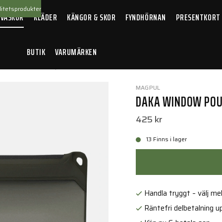
itetsprodukter
 VÄSKOR
KLÄDER
KÄNGOR & SKOR
FYNDHÖRNAN
PRESENTKORT
BUTIK
VARUMÄRKEN
KA Window Pouch, Medium ODG
MAGPUL
DAKA WINDOW POU
425 kr
13 Finns i lager
Handla tryggt – välj mell
Räntefri delbetalning up