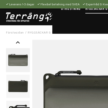
Leverans 1-3 dagar
Flexibel betalning med SVEA
Expertråd & Kval
UTRUSTNING
RYGGSÄCKAR &
Förstasidan
/
RYGGSÄCKAR & VÄSKOR
/
Tillbehör
/
Packfickor
/
DA