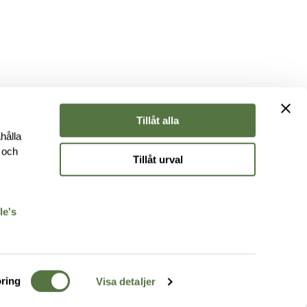
Tillåt alla
hålla
e och
Tillåt urval
r
le's
ring
Visa detaljer