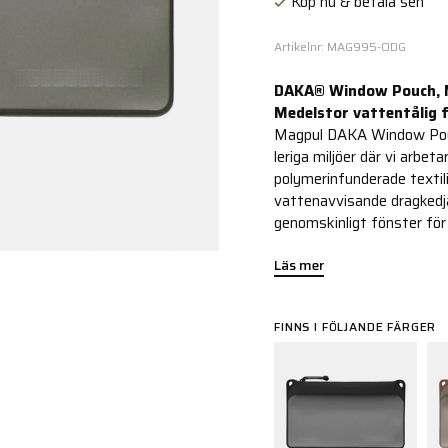
Köp nu & betala sen
Artikelnr: MAG995-ODG
DAKA® Window Pouch,
Medelstor vattentålig 
Magpul DAKA Window Pouch
leriga miljöer där vi arbe
polymerinfunderade text
vattenavvisande dragkedja
genomskinligt fönster för 
Läs mer
FINNS I FÖLJANDE FÄRGER