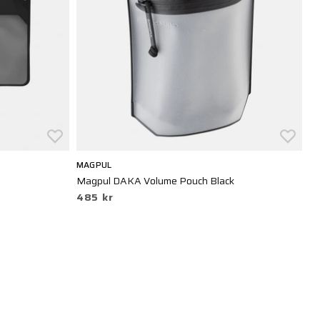
MAGPUL
M
Magpul DAKA Volume Pouch Black
Da
485 kr
5