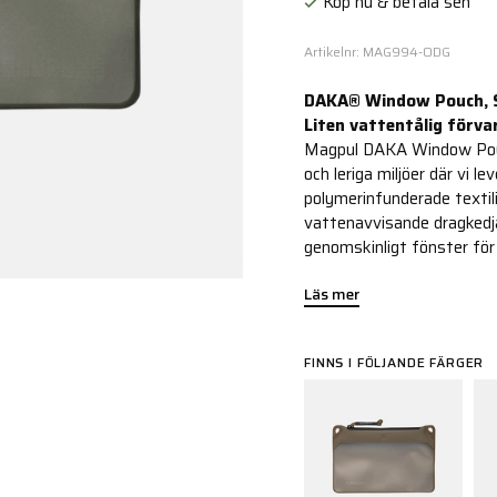
Köp nu & betala sen
Artikelnr: MAG994-ODG
DAKA® Window Pouch, 
Liten vattentålig förva
Magpul DAKA Window Pouch
och leriga miljöer där vi l
polymerinfunderade text
vattenavvisande dragkedja
genomskinligt fönster för 
Läs mer
FINNS I FÖLJANDE FÄRGER