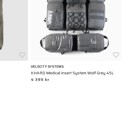
VELOCITY SYSTEMS
LB
KHARD Medical Insert System Wolf Grey 45L
La
4 395 kr
3