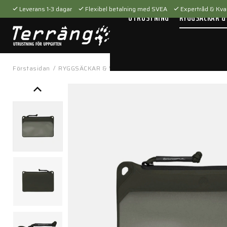
Leverans 1-3 dagar
Flexibel betalning med SVEA
Expertråd & Kval
UTRUSTNING
RYGGSÄCKAR &
Förstasidan
/
RYGGSÄCKAR & VÄSKOR
/
Tillbehör
/
Packfickor
/
DA