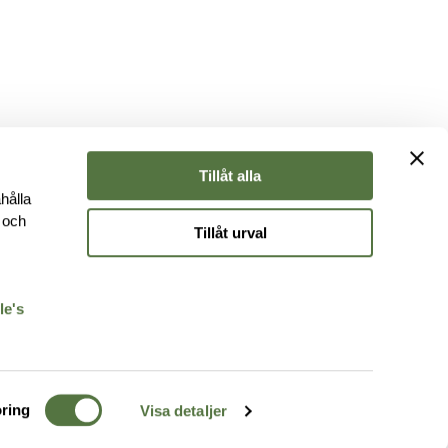
Tillåt alla
hålla
e och
Tillåt urval
r
le's
ring
Visa detaljer