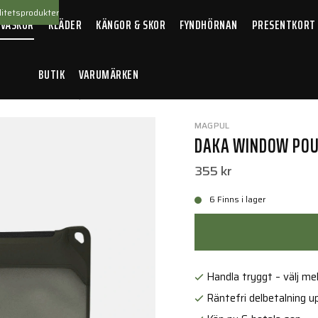
itetsprodukter
 VÄSKOR
KLÄDER
KÄNGOR & SKOR
FYNDHÖRNAN
PRESENTKORT
BUTIK
VARUMÄRKEN
KA Window Pouch, Small ODG
MAGPUL
DAKA WINDOW POU
355 kr
6 Finns i lager
Handla tryggt – välj mell
Räntefri delbetalning up