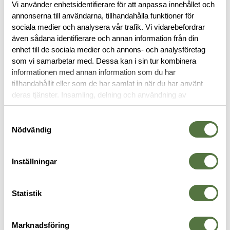
Vi använder enhetsidentifierare för att anpassa innehållet och
annonserna till användarna, tillhandahålla funktioner för
BESKRIVNING
sociala medier och analysera vår trafik. Vi vidarebefordrar
även sådana identifierare och annan information från din
enhet till de sociala medier och annons- och analysföretag
RECENSIONER
som vi samarbetar med. Dessa kan i sin tur kombinera
informationen med annan information som du har
tillhandahållit eller som de har samlat in när du har använt
OM VARUMÄRKET
deras tjänster. Insamling, delning och användning av
personuppgifter kan användas för personalisering av
annonser. Läs mer om
Google's Privacy Terms
.
Samtyckesval
Nödvändig
MAGASINFICKOR
Inställningar
Statistik
Marknadsföring