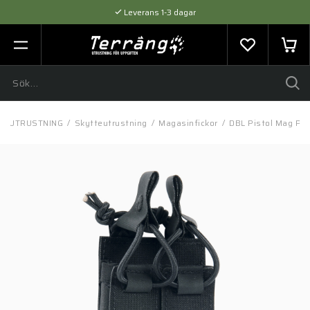
Leverans 1-3 dagar
Flexibel betalning med SVEA
Expertråd & Kvalitetsprodukter
/
UTRUSTNING
/
Skytteutrustning
/
Magasinfickor
/
DBL Pistol Mag Pou