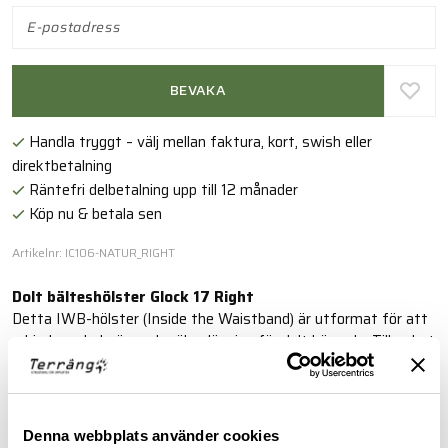
BEVAKA
Handla tryggt – välj mellan faktura, kort, swish eller
direktbetalning
Räntefri delbetalning upp till 12 månader
Köp nu & betala sen
Artikelnr: IC106-NATUR_RIGHT
Dolt bälteshölster Glock 17 Right
Detta IWB-hölster (Inside the Waistband) är utformat för att
erbjuda en bekväm och säker lösning för dolt bärande. Tillverkat
av naturligt läder, ger det en mjuk och följsam passform
samtidigt som det behåller sin form även vid långvarig
användning.
Denna webbplats använder cookies