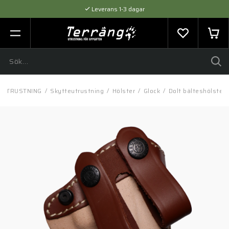
Leverans 1-3 dagar
Flexibel betalning med SVEA
Expertråd & Kvalitetsprodukter
UTRUSTNING
/
Skytteutrustning
/
Hölster
/
Glock
/
Dolt bälteshölster 