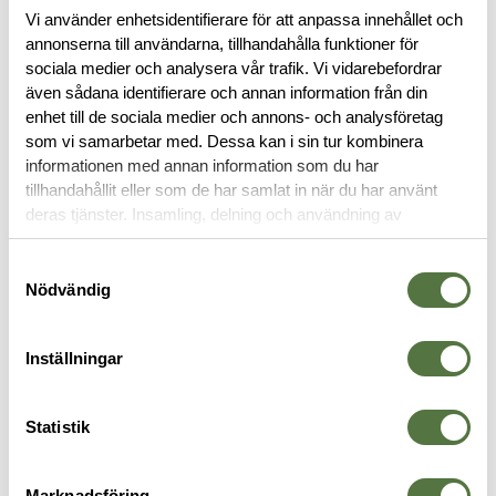
Läs mer
Vi använder enhetsidentifierare för att anpassa innehållet och
annonserna till användarna, tillhandahålla funktioner för
sociala medier och analysera vår trafik. Vi vidarebefordrar
BESKRIVNING
även sådana identifierare och annan information från din
enhet till de sociala medier och annons- och analysföretag
som vi samarbetar med. Dessa kan i sin tur kombinera
RECENSIONER
informationen med annan information som du har
tillhandahållit eller som de har samlat in när du har använt
deras tjänster. Insamling, delning och användning av
OM VARUMÄRKET
personuppgifter kan användas för personalisering av
annonser. Läs mer om
Google's Privacy Terms
.
Samtyckesval
Nödvändig
GLOCK
Inställningar
Statistik
Marknadsföring