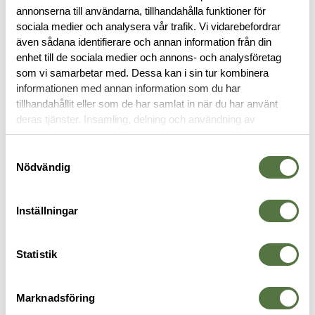
BESKRIVNING
annonserna till användarna, tillhandahålla funktioner för
sociala medier och analysera vår trafik. Vi vidarebefordrar
SPECIFIKATIONER
även sådana identifierare och annan information från din
enhet till de sociala medier och annons- och analysföretag
som vi samarbetar med. Dessa kan i sin tur kombinera
RECENSIONER
informationen med annan information som du har
tillhandahållit eller som de har samlat in när du har använt
deras tjänster. Insamling, delning och användning av
OM VARUMÄRKET
personuppgifter kan användas för personalisering av
annonser. Läs mer om
Google's Privacy Terms
.
Samtyckesval
Nödvändig
KYLBOXAR
Inställningar
Statistik
Marknadsföring