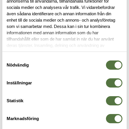
BESKRIVNING
annonserna till användarna, tillhandahålla funktioner för
sociala medier och analysera vår trafik. Vi vidarebefordrar
även sådana identifierare och annan information från din
SPECIFIKATIONER
enhet till de sociala medier och annons- och analysföretag
som vi samarbetar med. Dessa kan i sin tur kombinera
informationen med annan information som du har
RECENSIONER
tillhandahållit eller som de har samlat in när du har använt
deras tjänster. Insamling, delning och användning av
OM VARUMÄRKET
personuppgifter kan användas för personalisering av
annonser. Läs mer om
Google's Privacy Terms
.
Samtyckesval
Nödvändig
KYLBOXAR
Inställningar
Statistik
Marknadsföring