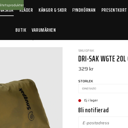
itetsprodukter
 VÄSKOR
KLÄDER
KÄNGOR & SKOR
FYNDHÖRNAN
PRESENTKORT
BUTIK
VARUMÄRKEN
i-Sak WGTE 20L Coyote
SNUGPAK
DRI-SAK WGTE 20L
329 kr
STORLEK
ONESIZE
Ej i lager
Bli notifierad