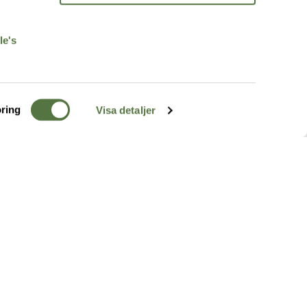
r
le's
ring
Visa detaljer
TERRÄNG
FÖLJ OSS
ss
k
r & Inspiration
arhet