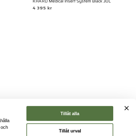
KHARD Medical Insert System Black 30L
Da
4 395 kr
3
Tillåt alla
hålla
e och
Tillåt urval