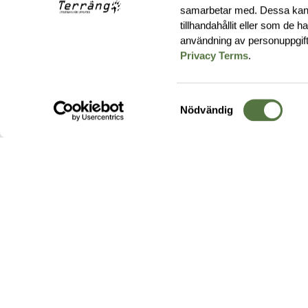
samarbetar med. Dessa kan 
tillhandahållit eller som de 
användning av personuppgif
Privacy Terms
.
Samtyckesval
Nödvändig
Hos oss hittar du produkter av högsta kvalitet från ledande
leverantörer i branschen. I vårt utbud hittar du allt ifrån
kängor,
ryggsäckar
och skalplagg till
utrustning
för fält, sjukvård, övnin
och
vapentillbehör
, för att bara nämna ett urval av våra drygt
20 000 produkter.