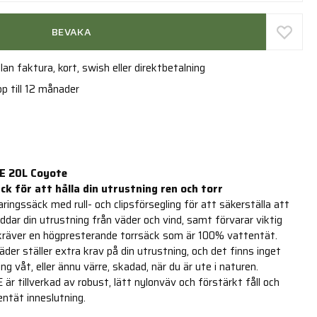
BEVAKA
an faktura, kort, swish eller direktbetalning
p till 12 månader
E 20L Coyote
k för att hålla din utrustning ren och torr
ringssäck med rull- och clipsförsegling för att säkerställa att
kyddar din utrustning från väder och vind, samt förvarar viktig
, kräver en högpresterande torrsäck som är 100% vattentät.
äder ställer extra krav på din utrustning, och det finns inget
ng våt, eller ännu värre, skadad, när du är ute i naturen.
 tillverkad av robust, lätt nylonväv och förstärkt fåll och
entät inneslutning.