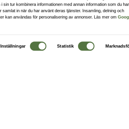
i sin tur kombinera informationen med annan information som du ha
har samlat in när du har använt deras tjänster. Insamling, delning och
ter kan användas för personalisering av annonser. Läs mer om
Goog
Inställningar
Statistik
Marknadsfö
KUNDTJÄNST
OM 
Ångra order
Om o
Företagskund
Buti
g
Kontakta oss
Guide
Köpvillkor
Hållb