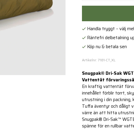
Handla tryggt – välj mell
Räntefri delbetalning up
Köp nu & betala sen
Artikelnr: 7181-CT_XL
Snugpak® Dri-Sak WGT
Vattentät förvaringssäc
En kraftig vattentät förva
innehållet förblir torrt, s
utrustning i din packning
Tuffa äventyr och dåligt v
värre än att hitta utrustni
Snugpak® Dri-Sak™ WGTE är
spänne för en rullbar vatt