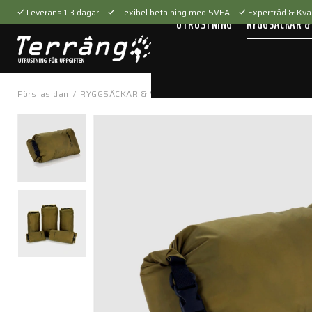
Leverans 1-3 dagar
Flexibel betalning med SVEA
Expertråd & Kval
UTRUSTNING
RYGGSÄCKAR &
Förstasidan
/
RYGGSÄCKAR & VÄSKOR
/
Tillbehör
/
Packfickor
/
Dr