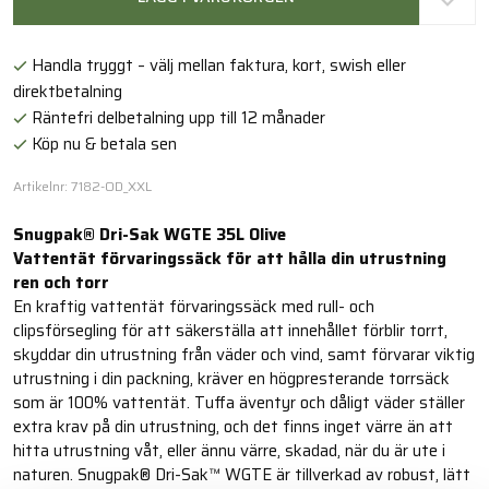
Handla tryggt – välj mellan faktura, kort, swish eller
direktbetalning
Räntefri delbetalning upp till 12 månader
Köp nu & betala sen
Artikelnr: 7182-OD_XXL
Snugpak® Dri-Sak WGTE 35L Olive
Vattentät förvaringssäck för att hålla din utrustning
ren och torr
En kraftig vattentät förvaringssäck med rull- och
clipsförsegling för att säkerställa att innehållet förblir torrt,
skyddar din utrustning från väder och vind, samt förvarar viktig
utrustning i din packning, kräver en högpresterande torrsäck
som är 100% vattentät. Tuffa äventyr och dåligt väder ställer
extra krav på din utrustning, och det finns inget värre än att
hitta utrustning våt, eller ännu värre, skadad, när du är ute i
naturen. Snugpak® Dri-Sak™ WGTE är tillverkad av robust, lätt