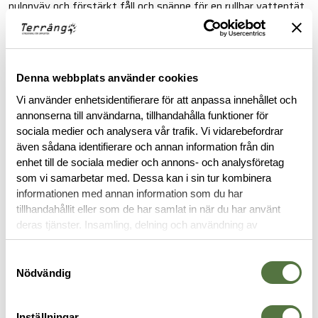
nylonväv och förstärkt fåll och spänne för en rullbar vattentät
inneslutning.
Läs mer
Denna webbplats använder cookies
FINNS I FÖLJANDE FÄRGER
Vi använder enhetsidentifierare för att anpassa innehållet och
annonserna till användarna, tillhandahålla funktioner för
sociala medier och analysera vår trafik. Vi vidarebefordrar
även sådana identifierare och annan information från din
enhet till de sociala medier och annons- och analysföretag
som vi samarbetar med. Dessa kan i sin tur kombinera
informationen med annan information som du har
tillhandahållit eller som de har samlat in när du har använt
BESKRIVNING
deras tjänster. Insamling, delning och användning av
personuppgifter kan användas för personalisering av
annonser. Läs mer om
Google's Privacy Terms
.
Samtyckesval
RECENSIONER
Nödvändig
OM VARUMÄRKET
Inställningar