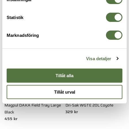
Statistik
PACKFICKOR
Marknadsföring
Visa detaljer
Tillåt alla
Tillåt urval
MAGPUL
SNUGPAK
S
Magpul DAKA Field Tray Large
Dri-Sak WGTE 20L Coyote
A
329 kr
3
Black
455 kr