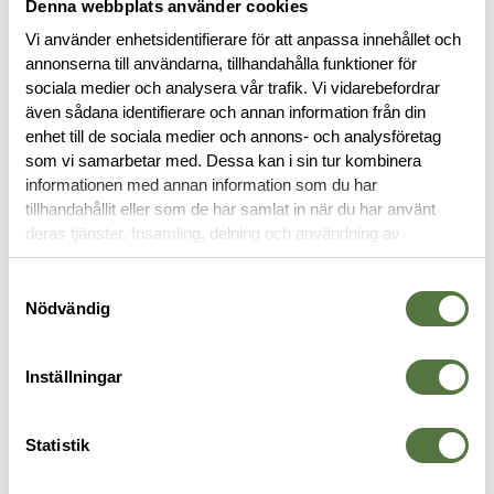
Denna webbplats använder cookies
Vi använder enhetsidentifierare för att anpassa innehållet och
BESKRIVNING
annonserna till användarna, tillhandahålla funktioner för
sociala medier och analysera vår trafik. Vi vidarebefordrar
SPECIFIKATIONER
även sådana identifierare och annan information från din
enhet till de sociala medier och annons- och analysföretag
som vi samarbetar med. Dessa kan i sin tur kombinera
RECENSIONER
informationen med annan information som du har
tillhandahållit eller som de har samlat in när du har använt
deras tjänster. Insamling, delning och användning av
OM VARUMÄRKET
personuppgifter kan användas för personalisering av
annonser. Läs mer om
Google's Privacy Terms
.
Samtyckesval
Nödvändig
PACKFICKOR
Inställningar
Statistik