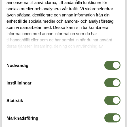
annonserna till användarna, tillhandahålla funktioner för
sociala medier och analysera vår trafik. Vi vidarebefordrar
BESKRIVNING
även sådana identifierare och annan information från din
enhet till de sociala medier och annons- och analysföretag
som vi samarbetar med. Dessa kan i sin tur kombinera
RECENSIONER
informationen med annan information som du har
tillhandahållit eller som de har samlat in när du har använt
OM VARUMÄRKET
deras tjänster. Insamling, delning och användning av
personuppgifter kan användas för personalisering av
annonser. Läs mer om
Google's Privacy Terms
.
Samtyckesval
Nödvändig
FICKOR & HÅLLARE
Inställningar
Statistik
Marknadsföring