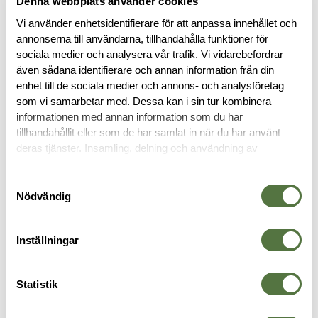
Denna webbplats använder cookies
Vi använder enhetsidentifierare för att anpassa innehållet och
annonserna till användarna, tillhandahålla funktioner för
sociala medier och analysera vår trafik. Vi vidarebefordrar
även sådana identifierare och annan information från din
enhet till de sociala medier och annons- och analysföretag
BESKRIVNING
som vi samarbetar med. Dessa kan i sin tur kombinera
informationen med annan information som du har
tillhandahållit eller som de har samlat in när du har använt
RECENSIONER
deras tjänster. Insamling, delning och användning av
personuppgifter kan användas för personalisering av
annonser. Läs mer om
Google's Privacy Terms
.
OM VARUMÄRKET
Samtyckesval
Nödvändig
Inställningar
FICKOR & HÅLLARE
Statistik