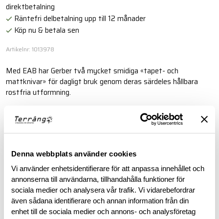
direktbetalning
Räntefri delbetalning upp till 12 månader
Köp nu & betala sen
Artikelnr: 1013978
Med EAB har Gerber två mycket smidiga «tapet- och
mattknivar» för dagligt bruk genom deras särdeles hållbara
rostfria utformning.
Läs mer
BESKRIVNING
Denna webbplats använder cookies
Vi använder enhetsidentifierare för att anpassa innehållet och
annonserna till användarna, tillhandahålla funktioner för
RECENSIONER
sociala medier och analysera vår trafik. Vi vidarebefordrar
även sådana identifierare och annan information från din
OM VARUMÄRKET
enhet till de sociala medier och annons- och analysföretag