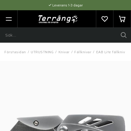
Leverans 1-3 dagar
Flexibel betalning med SVEA
Expertråd & Kvalitetsprodukter
Förstasidan
/
UTRUSTNING
/
Knivar
/
Fällknivar
/
EAB Lite fällkniv