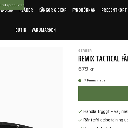
itetsprodukter
 VÄSKOR
KLÄDER
KÄNGOR & SKOR
FYNDHÖRNAN
PRESENTKORT
BUTIK
VARUMÄRKEN
lkniv tandad svart
GERBER
REMIX TACTICAL F
679 kr
7 Finns i lager
Handla tryggt – välj mell
Räntefri delbetalning up