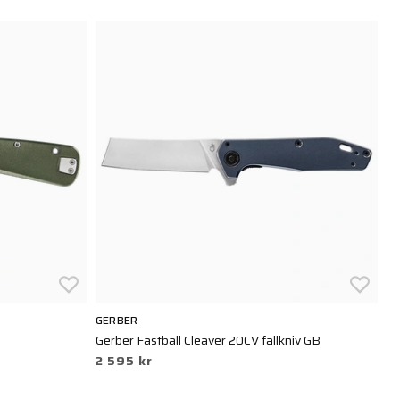
GERBER
G
Gerber Fastball Cleaver 20CV fällkniv GB
Ge
2 595 kr
4