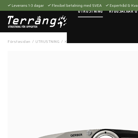
Leverans 1-3 dagar
Flexibel betalning med SVEA
Expertråd & Kval
UTRUSTNING
RYGGSÄCKAR &
Förstasidan
/
UTRUSTNING
/
Knivar
/
Fällknivar
/
Remix Tactical fäl