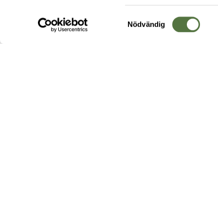
Samtyckesval
Nödvändig
Hos oss hittar du produkter av högsta kvalitet från ledande
leverantörer i branschen. I vårt utbud hittar du allt ifrån
kängor,
ryggsäckar
och skalplagg till
utrustning
för fält, sjukvård, övnin
och
vapentillbehör
, för att bara nämna ett urval av våra drygt
20 000 produkter.