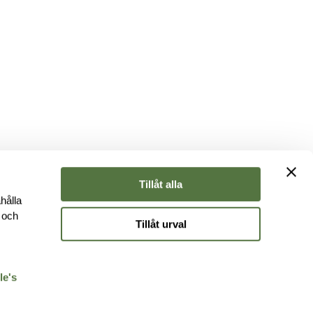
Tillåt alla
hålla
e och
Tillåt urval
r
le's