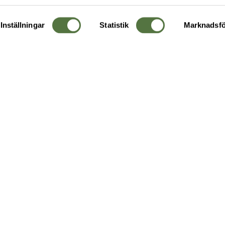
Inställningar
Statistik
Marknadsfö
KUNDTJÄNST
OM 
Ångra order
Om o
Företagskund
Buti
g
Kontakta oss
Guide
Köpvillkor
Hållb
Personuppgiftspolicy
Ledig
Returer & byten
FAQ - Vanliga frågor