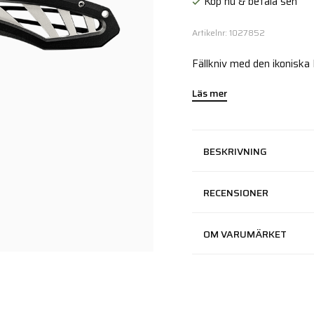
Köp nu & betala sen
Artikelnr: 1027852
Fällkniv med den ikoniska
Läs mer
BESKRIVNING
RECENSIONER
OM VARUMÄRKET