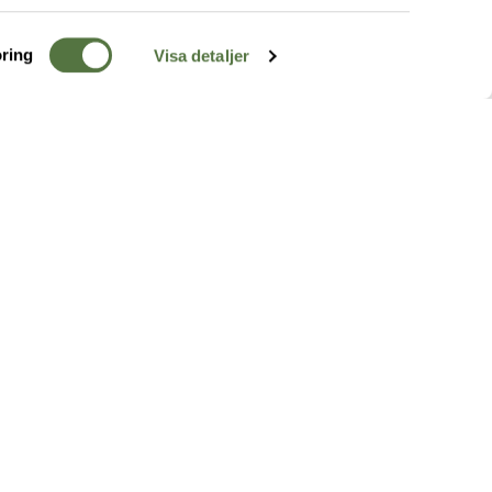
ring
Visa detaljer
TERRÄNG
FÖLJ OSS
ss
k
r & Inspiration
arhet
a tjänster