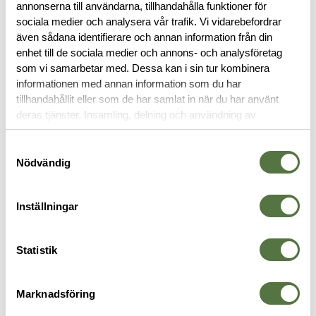
annonserna till användarna, tillhandahålla funktioner för
sociala medier och analysera vår trafik. Vi vidarebefordrar
BESKRIVNING
även sådana identifierare och annan information från din
enhet till de sociala medier och annons- och analysföretag
som vi samarbetar med. Dessa kan i sin tur kombinera
RECENSIONER
informationen med annan information som du har
tillhandahållit eller som de har samlat in när du har använt
OM VARUMÄRKET
deras tjänster. Insamling, delning och användning av
personuppgifter kan användas för personalisering av
annonser. Läs mer om
Google's Privacy Terms
.
Samtyckesval
Nödvändig
VAPENTILLBEHÖR
Inställningar
Statistik
Marknadsföring