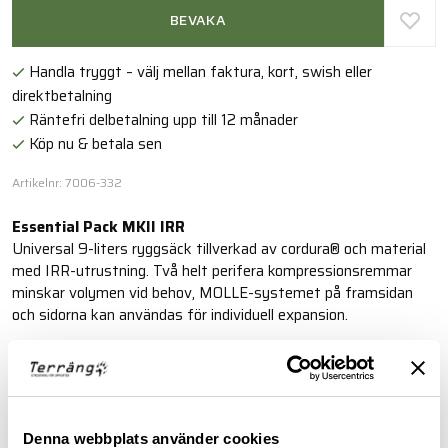
BEVAKA
Handla tryggt – välj mellan faktura, kort, swish eller
direktbetalning
Räntefri delbetalning upp till 12 månader
Köp nu & betala sen
Artikelnr: 7006-332
Essential Pack MKII IRR
Universal 9-liters ryggsäck tillverkad av cordura® och material
med IRR-utrustning. Två helt perifera kompressionsremmar
minskar volymen vid behov, MOLLE-systemet på framsidan
och sidorna kan användas för individuell expansion.
Läs mer
BESKRIVNING
Denna webbplats använder cookies