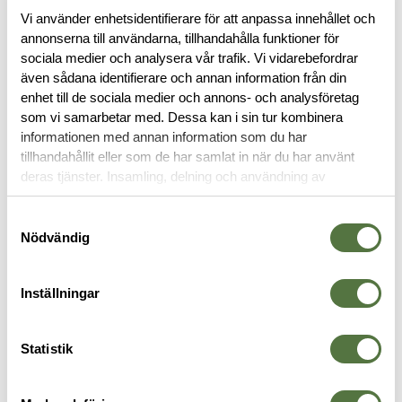
Vi använder enhetsidentifierare för att anpassa innehållet och
annonserna till användarna, tillhandahålla funktioner för
RECENSIONER
sociala medier och analysera vår trafik. Vi vidarebefordrar
även sådana identifierare och annan information från din
OM VARUMÄRKET
enhet till de sociala medier och annons- och analysföretag
som vi samarbetar med. Dessa kan i sin tur kombinera
informationen med annan information som du har
tillhandahållit eller som de har samlat in när du har använt
deras tjänster. Insamling, delning och användning av
RYGGSÄCKAR
personuppgifter kan användas för personalisering av
annonser. Läs mer om
Google's Privacy Terms
.
Samtyckesval
Nödvändig
Inställningar
Statistik