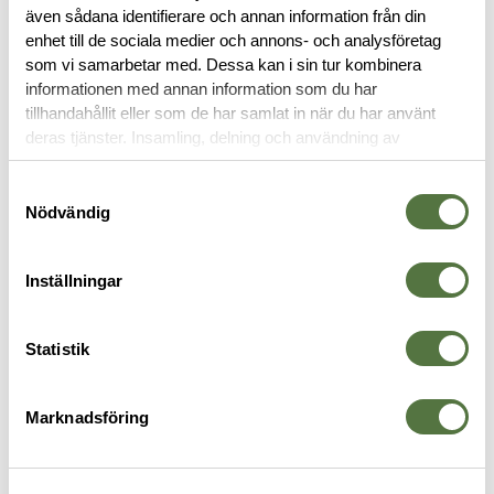
även sådana identifierare och annan information från din
RECENSIONER
enhet till de sociala medier och annons- och analysföretag
som vi samarbetar med. Dessa kan i sin tur kombinera
informationen med annan information som du har
OM VARUMÄRKET
tillhandahållit eller som de har samlat in när du har använt
deras tjänster. Insamling, delning och användning av
personuppgifter kan användas för personalisering av
annonser. Läs mer om
Google's Privacy Terms
.
Samtyckesval
CAMELBAK
Nödvändig
-30%
-30%
Inställningar
Statistik
Marknadsföring
CAMELBAK
CAMELBAK
C