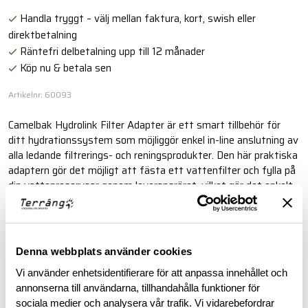
Handla tryggt – välj mellan faktura, kort, swish eller
direktbetalning
Räntefri delbetalning upp till 12 månader
Köp nu & betala sen
Artikelnr: 60093
Camelbak Hydrolink Filter Adapter är ett smart tillbehör för
ditt hydrationssystem som möjliggör enkel in-line anslutning av
alla ledande filtrerings- och reningsprodukter. Den här praktiska
adaptern gör det möjligt att fästa ett vattenfilter och fylla på
din vattenreservoar genom leveransröret, vilket gör det enkelt
att få rent och fräscht vatten under alla dina äventyr.
Läs mer
Denna webbplats använder cookies
Vi använder enhetsidentifierare för att anpassa innehållet och
BESKRIVNING
annonserna till användarna, tillhandahålla funktioner för
sociala medier och analysera vår trafik. Vi vidarebefordrar