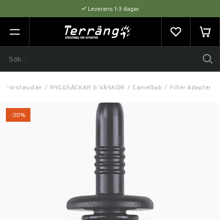
Leverans 1-3 dagar
Flexibel betalning med SVEA
Expertråd & Kvalitetsprodukter
Förstasidan
/
RYGGSÄCKAR & VÄSKOR
/
Camelbak
/
Filter Adapter
-30%