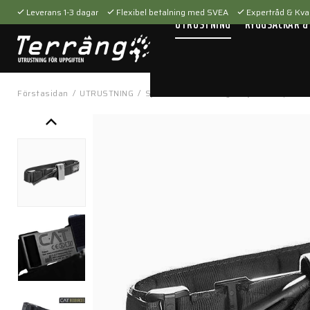
Leverans 1-3 dagar
Flexibel betalning med SVEA
Expertråd & Kval
UTRUSTNING
RYGGSÄCKAR &
Förstasidan
/
UTRUSTNING
/
Sjukvårdsutrustning
/
Sjukvårdsproduk