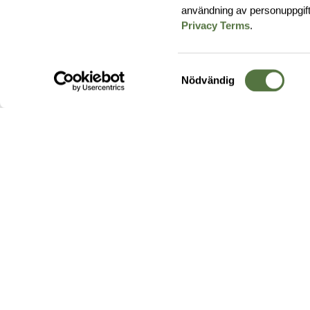
användning av personuppgif
Privacy Terms
.
Samtyckesval
Nödvändig
Hos oss hittar du produkter av högsta kvalitet från ledande
leverantörer i branschen. I vårt utbud hittar du allt ifrån
kängor,
ryggsäckar
och skalplagg till
utrustning
för fält, sjukvård, övnin
och
vapentillbehör
, för att bara nämna ett urval av våra drygt
20 000 produkter.