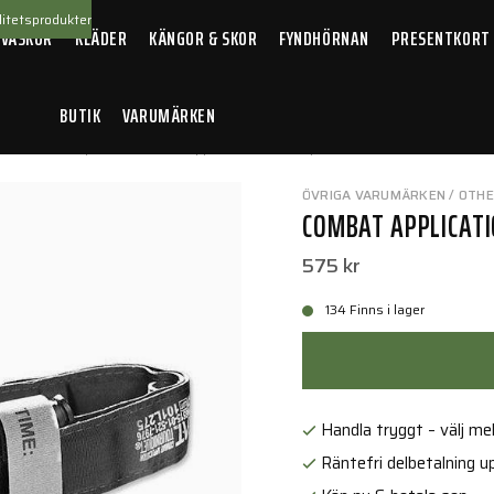
itetsprodukter
 VÄSKOR
KLÄDER
KÄNGOR & SKOR
FYNDHÖRNAN
PRESENTKORT
BUTIK
VARUMÄRKEN
ter
/
Tourniquet
/
Combat Application Tourniquet Black
ÖVRIGA VARUMÄRKEN / OTH
COMBAT APPLICATI
575 kr
134 Finns i lager
Handla tryggt – välj mell
Räntefri delbetalning up