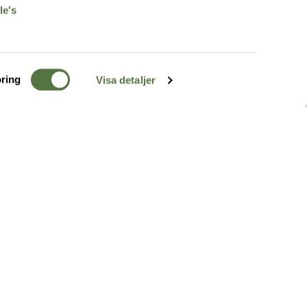
le's
ring
Visa detaljer
TERRÄNG
FÖLJ OSS
ss
k
r & Inspiration
arhet
a tjänster