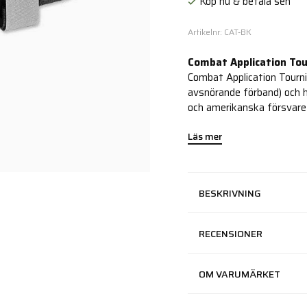
Köp nu & betala sen
Artikelnr: CAT-BK
Combat Application Tou
Combat Application Tourni
avsnörande förband) och 
och amerikanska försvare
Läs mer
BESKRIVNING
RECENSIONER
OM VARUMÄRKET