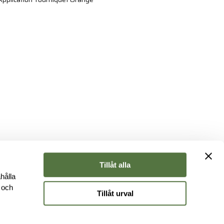
Tillåt alla
hålla
e och
Tillåt urval
r