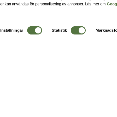
ter kan användas för personalisering av annonser. Läs mer om
Goog
Inställningar
Statistik
Marknadsfö
KUNDTJÄNST
OM 
Ångra order
Om o
Företagskund
Buti
g
Kontakta oss
Guide
Köpvillkor
Hållb
Personuppgiftspolicy
Ledig