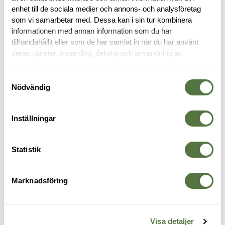
OM VARUMÄRKET
enhet till de sociala medier och annons- och analysföretag
som vi samarbetar med. Dessa kan i sin tur kombinera
informationen med annan information som du har
tillhandahållit eller som de har samlat in när du har använt
GLOCK
deras tjänster. Insamling, delning och användning av
personuppgifter kan användas för personalisering av
annonser. Läs mer om
Google's Privacy Terms
.
Samtyckesval
Nödvändig
Inställningar
Statistik
Marknadsföring
SAFARILAND
BLACKHAWK
O
6354RDSO Glock 17MOS X300
Serpa Sportster Glock 20/21
S
Ranger Green Left
Black
a
2 695 kr
495 kr
1
Visa detaljer