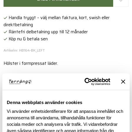
Handla tryggt – välj mellan faktura, kort, swish eller
direktbetalning
Räntefri delbetalning upp till 12 månader
Köp nu & betala sen
Artikelnr: HB164-BK_LEFT
Hölster i formpressat läder.
Läs mer
BESKRIVNING
Denna webbplats använder cookies
Vi använder enhetsidentifierare för att anpassa innehållet och
RECENSIONER
annonserna till användarna, tillhandahålla funktioner för
sociala medier och analysera vår trafik. Vi vidarebefordrar
även sådana identifierare och annan information från din