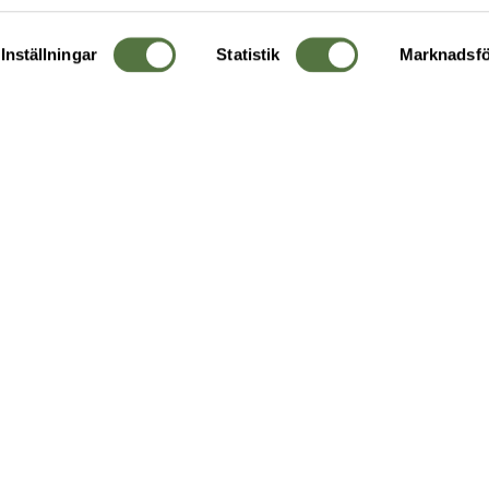
Inställningar
Statistik
Marknadsfö
KUNDTJÄNST
OM 
Ångra order
Om o
Företagskund
Buti
g
Kontakta oss
Guide
Köpvillkor
Hållb
Personuppgiftspolicy
Ledig
Returer & byten
FAQ - Vanliga frågor