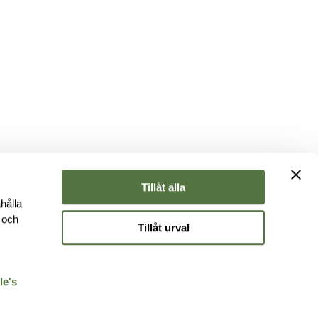
Tillåt alla
hålla
e och
Tillåt urval
r
le's