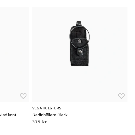
VEGA HOLSTERS
BL
klad kont
Radiohållare Black
Sm
375 kr
5