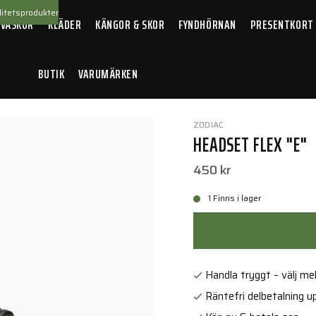
itetsprodukter
 VÄSKOR
KLÄDER
KÄNGOR & SKOR
FYNDHÖRNAN
PRESENTKORT
BUTIK
VARUMÄRKEN
dset FLEX "E"
ZODIAC
HEADSET FLEX "E"
450 kr
1 Finns i lager
Handla tryggt – välj mell
Räntefri delbetalning up