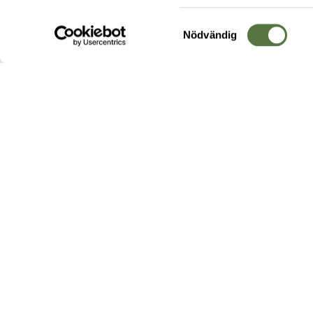
Samtyckesval
Nödvändig
Hos oss hittar du produkter av högsta kvalitet från ledande
leverantörer i branschen. I vårt utbud hittar du allt ifrån
kängor,
ryggsäckar
och skalplagg till
utrustning
för fält, sjukvård, övnin
och
vapentillbehör
, för att bara nämna ett urval av våra drygt
20 000 produkter.