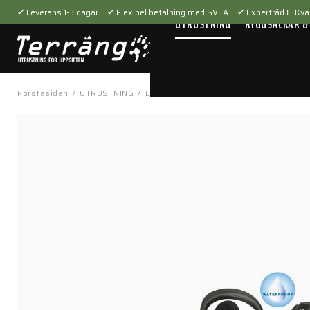
Leverans 1-3 dagar
Flexibel betalning med SVEA
Expertråd & Kval
UTRUSTNING
RYGGSÄCKAR &
Förstasidan
/
UTRUSTNING
/
Elektronik
/
Komradio & tillbehör
/
Hea