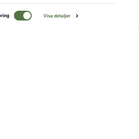
ring
Visa detaljer
TERRÄNG
FÖLJ OSS
ss
k
r & Inspiration
arhet
a tjänster