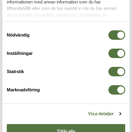
informationen med annan information som du har
KOMRADIO & TILLBEHÖR
tillhandahållit eller som de har samlat in när du har använt
deras tjänster. Insamling, delning och användning av
personuppgifter kan användas för personalisering av
annonser. Läs mer om
Google's Privacy Terms
.
Samtyckesval
Nödvändig
Inställningar
Statistik
ZODIAC
ZODIAC
V
Marknadsföring
Headset FLEX "C"
Freetalk Pro exkl.laddare
R
450 kr
2 375 kr
3
Visa detaljer
Tillåt alla