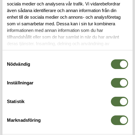
BESKRIVNING
sociala medier och analysera vår trafik. Vi vidarebefordrar
även sådana identifierare och annan information från din
enhet till de sociala medier och annons- och analysföretag
RECENSIONER
som vi samarbetar med. Dessa kan i sin tur kombinera
informationen med annan information som du har
tillhandahållit eller som de har samlat in när du har använt
OM VARUMÄRKET
deras tjänster. Insamling, delning och användning av
personuppgifter kan användas för personalisering av
annonser. Läs mer om
Google's Privacy Terms
.
Samtyckesval
Nödvändig
FICKOR & HÅLLARE
Inställningar
Statistik
Marknadsföring