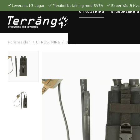
Leverans 1-3 dagar
Flexibel betalning med SVEA
Expertråd & Kval
UTRUSTNING
RYGGSÄCKAR &
Förstasidan
/
UTRUSTNING
/
Bärsystem
/
Fickor & hållare
/
Helium