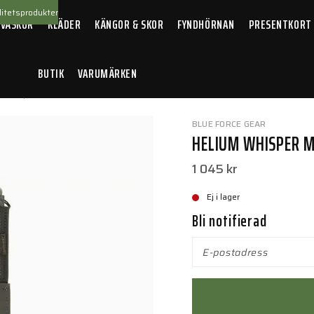
itetsprodukter
 VÄSKOR
KLÄDER
KÄNGOR & SKOR
FYNDHÖRNAN
PRESENTKORT
BUTIK
VARUMÄRKEN
 Whisper Multi-Radio Pouch Black
BLUE FORCE GEAR
HELIUM WHISPER M
1 045 kr
Ej i lager
Bli notifierad