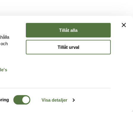
Tillåt alla
hålla
e och
Tillåt urval
r
le's
ring
Visa detaljer