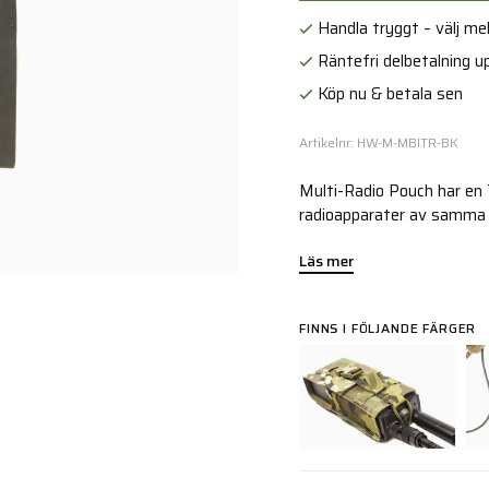
Handla tryggt – välj mell
Räntefri delbetalning up
Köp nu & betala sen
Artikelnr: HW-M-MBITR-BK
Multi-Radio Pouch har en 
radioapparater av samma 
Läs mer
FINNS I FÖLJANDE FÄRGER