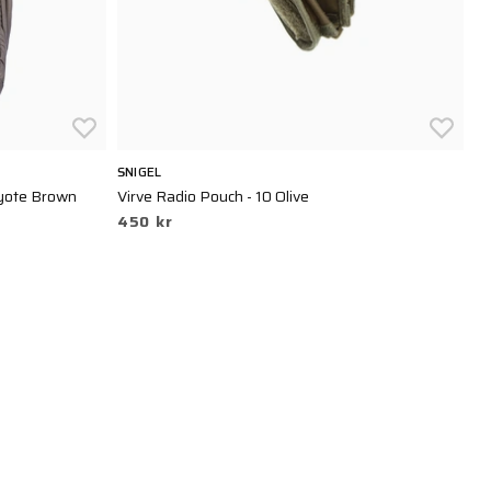
SNIGEL
VE
yote Brown
Virve Radio Pouch - 10 Olive
He
450 kr
2