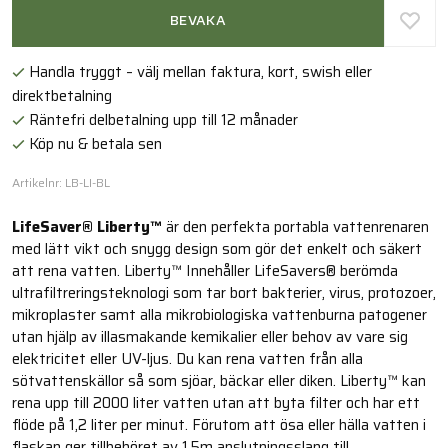
BEVAKA
Handla tryggt – välj mellan faktura, kort, swish eller
direktbetalning
Räntefri delbetalning upp till 12 månader
Köp nu & betala sen
Artikelnr: LB-LI-BL
LifeSaver® Liberty™
är den perfekta portabla vattenrenaren
med lätt vikt och snygg design som gör det enkelt och säkert
att rena vatten. Liberty™ Innehåller LifeSavers® berömda
ultrafiltreringsteknologi som tar bort bakterier, virus, protozoer,
mikroplaster samt alla mikrobiologiska vattenburna patogener
utan hjälp av illasmakande kemikalier eller behov av vare sig
elektricitet eller UV-ljus. Du kan rena vatten från alla
sötvattenskällor så som sjöar, bäckar eller diken. Liberty™ kan
rena upp till 2000 liter vatten utan att byta filter och har ett
flöde på 1,2 liter per minut. Förutom att ösa eller hälla vatten i
flaskan ger tillbehöret av 1,5m anslutningsslang till