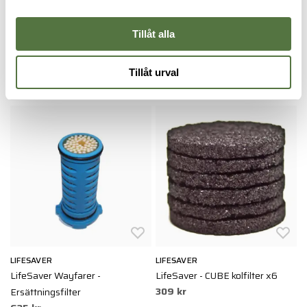
LIFESAVER
LIFESAVER
LifeSaver Liberty Kolfilter x3
LifeSaver LIBERTY - 2000L
Tillåt alla
295 kr
Filter
795 kr
Tillåt urval
VATTENRENING
LIFESAVER
LIFESAVER
L
å
LifeSaver Wayfarer -
LifeSaver - CUBE kolfilter x6
L
309 kr
1
Ersättningsfilter