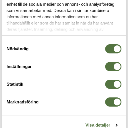
enhet till de sociala medier och annons- och analysföretag
som vi samarbetar med. Dessa kan i sin tur kombinera
RECENSIONER
informationen med annan information som du har
tillhandahållit eller som de har samlat in när du har använt
deras tjänster. Insamling, delning och användning av
OM VARUMÄRKET
personuppgifter kan användas för personalisering av
annonser. Läs mer om
Google's Privacy Terms
.
Samtyckesval
Nödvändig
RELATERADE PRODUKTER
Inställningar
Statistik
Marknadsföring
Visa detaljer