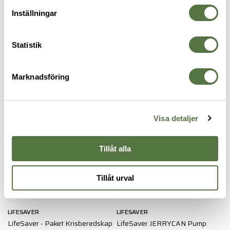
Inställningar
LIFESAVER
LIFESAVER
LifeSaver Wayfarer -
LifeSaver Wayfarer
Statistik
1 295 kr
Ersättningsfilter
625 kr
VATTENRENING
Marknadsföring
Beställningsvara
Visa detaljer
Tillåt alla
Tillåt urval
LIFESAVER
LIFESAVER
L
LifeSaver - Paket Krisberedskap
LifeSaver JERRYCAN Pump
L