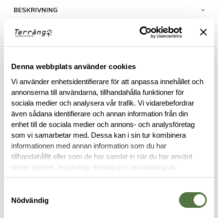
BESKRIVNING
RECENSIONER
OM VARUMÄRKET
Denna webbplats använder cookies
Vi använder enhetsidentifierare för att anpassa innehållet och
annonserna till användarna, tillhandahålla funktioner för
sociala medier och analysera vår trafik. Vi vidarebefordrar
RELATERADE PRODUKTER
även sådana identifierare och annan information från din
enhet till de sociala medier och annons- och analysföretag
som vi samarbetar med. Dessa kan i sin tur kombinera
informationen med annan information som du har
tillhandahållit eller som de har samlat in när du har använt
deras tjänster. Insamling, delning och användning av
personuppgifter kan användas för personalisering av
annonser. Läs mer om
Google's Privacy Terms
.
Samtyckesval
Nödvändig