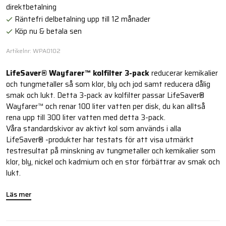
direktbetalning
Räntefri delbetalning upp till 12 månader
Köp nu & betala sen
Artikelnr: WPA0102
LifeSaver® Wayfarer™ kolfilter 3-pack
reducerar kemikalier
och tungmetaller så som klor, bly och jod samt reducera dålig
smak och lukt. Detta 3-pack av kolfilter passar LifeSaver®
Wayfarer™ och renar 100 liter vatten per disk, du kan alltså
rena upp till 300 liter vatten med detta 3-pack.
Våra standardskivor av aktivt kol som används i alla
LifeSaver® -produkter har testats för att visa utmärkt
testresultat på minskning av tungmetaller och kemikalier som
klor, bly, nickel och kadmium och en stor förbättrar av smak och
lukt.
Läs mer