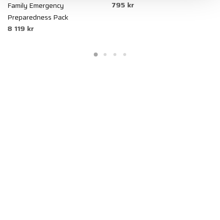
795 kr
Family Emergency
D
4
Preparedness Pack
8 119 kr