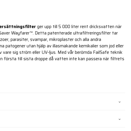
ersättningsfilter
ger upp till 5 000 liter rent dricksvatten när
aver Wayfarer™. Detta patenterade ultrafiltreringsfilter tar
ozoer, parasiter, svampar, mikroplaster och alla andra
na patogener utan hjälp av illasmakande kemikalier som jod eller
v vare sig ström eller UV-ljus. Med vår berömda FailSafe teknik
n första till sista droppe då vatten inte kan passera när filtrets