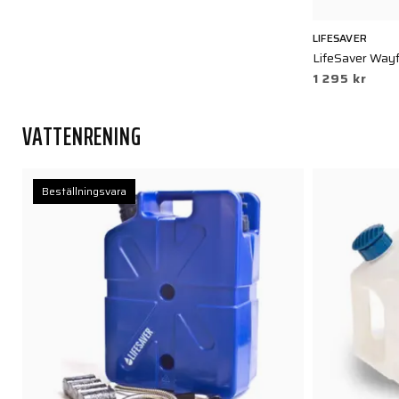
LIFESAVER
LifeSaver Wayf
1 295 kr
VATTENRENING
Beställningsvara