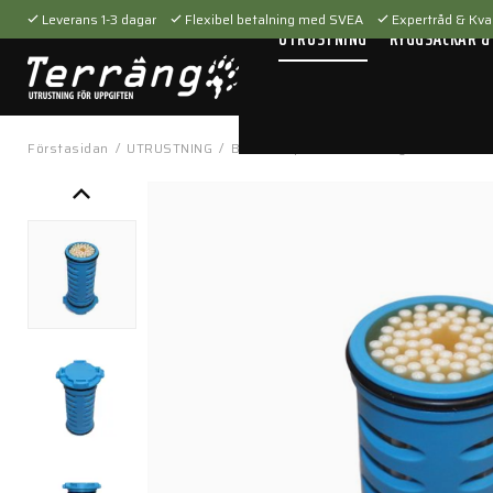
Leverans 1-3 dagar
Flexibel betalning med SVEA
Expertråd & Kval
UTRUSTNING
RYGGSÄCKAR &
Förstasidan
/
UTRUSTNING
/
Beredskap
/
Vattenrening
/
LifeSaver 