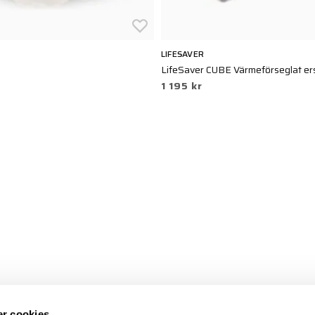
LIFESAVER
LifeSaver CUBE Värmeförseglat ers
1 195 kr
r cookies