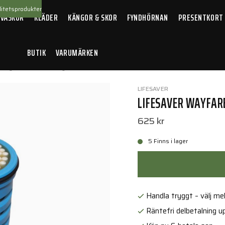
itetsprodukter
 VÄSKOR
KLÄDER
KÄNGOR & SKOR
FYNDHÖRNAN
PRESENTKORT
BUTIK
VARUMÄRKEN
Wayfarer - Ersättningsfilter
LIFESAVER
LIFESAVER WAYFAR
625 kr
5 Finns i lager
Handla tryggt – välj mell
Räntefri delbetalning up