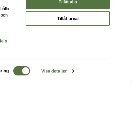
Tillåt alla
hålla
e och
Tillåt urval
r
le's
ring
Visa detaljer
TERRÄNG
FÖLJ OSS
ss
k