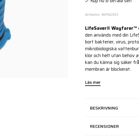
Köp nu & betala sen
Artikelnr: WPA0103
LifeSaver® Wayfarer™ 
den används med din LifeS
bort bakterier, virus, prot
mikrobiologiska vattenbur
klor och helt utan behov a
kan du känna sig säker frå
membran är blockerat.
Läs mer
BESKRIVNING
RECENSIONER