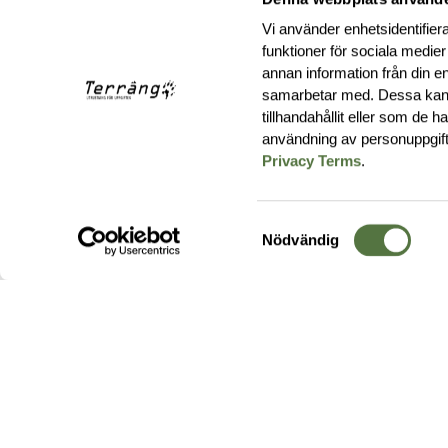
Vi använder enhetsidentifiera
funktioner för sociala medier
annan information från din e
samarbetar med. Dessa kan 
tillhandahållit eller som de 
användning av personuppgif
Privacy Terms
.
Samtyckesval
Nödvändig
Hos oss hittar du produkter av högsta kvalitet från ledande
leverantörer i branschen. I vårt utbud hittar du allt ifrån
kängor,