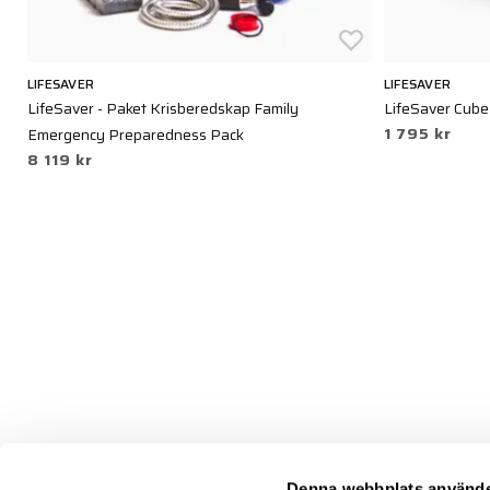
LIFESAVER
LIFESAVER
LifeSaver - Paket Krisberedskap Family
LifeSaver Cube
1 795 kr
Emergency Preparedness Pack
8 119 kr
Denna webbplats använde