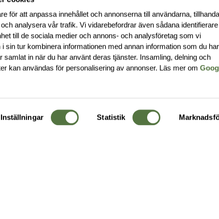
re för att anpassa innehållet och annonserna till användarna, tillhanda
 och analysera vår trafik. Vi vidarebefordrar även sådana identifierar
nhet till de sociala medier och annons- och analysföretag som vi
i sin tur kombinera informationen med annan information som du ha
har samlat in när du har använt deras tjänster. Insamling, delning och
ter kan användas för personalisering av annonser. Läs mer om
Goog
Inställningar
Statistik
Marknadsfö
KUNDTJÄNST
OM 
Ångra order
Om o
Företagskund
Buti