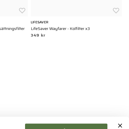
LIFESAVER
LI
ättningsfilter
LifeSaver Wayfarer - Kolfilter x3
Li
349 kr
2