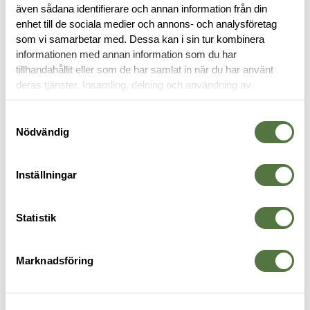
även sådana identifierare och annan information från din
enhet till de sociala medier och annons- och analysföretag
BLOCK & PENNOR
som vi samarbetar med. Dessa kan i sin tur kombinera
informationen med annan information som du har
tillhandahållit eller som de har samlat in när du har använt
deras tjänster. Insamling, delning och användning av
personuppgifter kan användas för personalisering av
annonser. Läs mer om
Google's Privacy Terms
.
Samtyckesval
Nödvändig
Inställningar
Statistik
NORSE RESCUE
RITE IN THE RAIN
R
Permanent marker
7 x 12 cm Notebook Blue
K
25 kr
89 kr
1
Marknadsföring
1