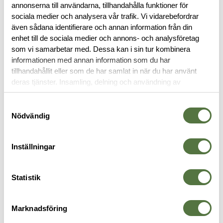
annonserna till användarna, tillhandahålla funktioner för
sociala medier och analysera vår trafik. Vi vidarebefordrar
BESKRIVNING
även sådana identifierare och annan information från din
enhet till de sociala medier och annons- och analysföretag
som vi samarbetar med. Dessa kan i sin tur kombinera
RECENSIONER
informationen med annan information som du har
tillhandahållit eller som de har samlat in när du har använt
deras tjänster. Insamling, delning och användning av
OM VARUMÄRKET
personuppgifter kan användas för personalisering av
annonser. Läs mer om
Google's Privacy Terms
.
Samtyckesval
Nödvändig
FICKOR & HÅLLARE
Inställningar
Statistik
Marknadsföring