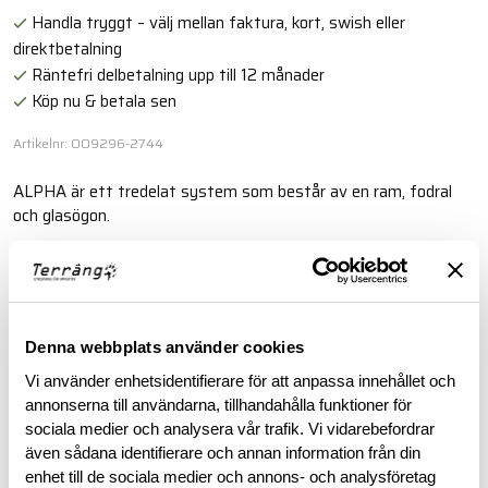
Handla tryggt – välj mellan faktura, kort, swish eller
direktbetalning
Räntefri delbetalning upp till 12 månader
Köp nu & betala sen
Artikelnr: OO9296-2744
ALPHA är ett tredelat system som består av en ram, fodral
och glasögon.
Läs mer
Denna webbplats använder cookies
BESKRIVNING
Vi använder enhetsidentifierare för att anpassa innehållet och
annonserna till användarna, tillhandahålla funktioner för
RECENSIONER
sociala medier och analysera vår trafik. Vi vidarebefordrar
även sådana identifierare och annan information från din
enhet till de sociala medier och annons- och analysföretag
OM VARUMÄRKET