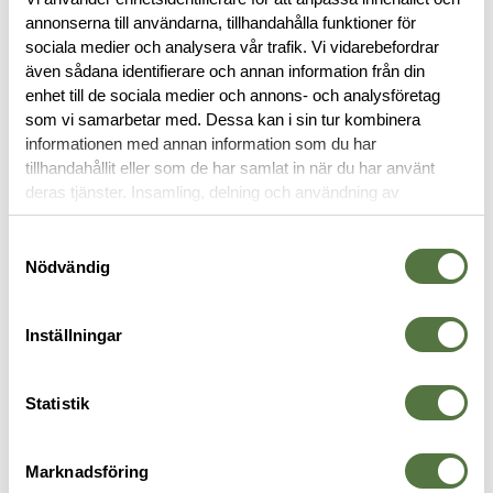
annonserna till användarna, tillhandahålla funktioner för
sociala medier och analysera vår trafik. Vi vidarebefordrar
BESKRIVNING
även sådana identifierare och annan information från din
enhet till de sociala medier och annons- och analysföretag
RECENSIONER
som vi samarbetar med. Dessa kan i sin tur kombinera
informationen med annan information som du har
tillhandahållit eller som de har samlat in när du har använt
OM VARUMÄRKET
deras tjänster. Insamling, delning och användning av
personuppgifter kan användas för personalisering av
annonser. Läs mer om
Google's Privacy Terms
.
Samtyckesval
Nödvändig
VAPENTILLBEHÖR
Inställningar
Statistik
Marknadsföring