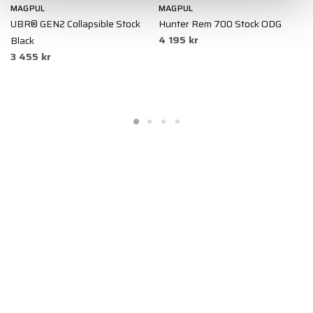
MAGPUL
MAGPUL
M
UBR® GEN2 Collapsible Stock
Hunter Rem 700 Stock ODG
H
4 195 kr
Black
S
3 455 kr
4