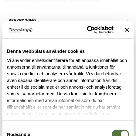
BESKRIVNING
RECENSIONER
Denna webbplats använder cookies
OM VARUMÄRKET
Vi använder enhetsidentifierare för att anpassa innehållet och
annonserna till användarna, tillhandahålla funktioner för
sociala medier och analysera vår trafik. Vi vidarebefordrar
även sådana identifierare och annan information från din
RELATERADE PRODUKTER
enhet till de sociala medier och annons- och analysföretag
som vi samarbetar med. Dessa kan i sin tur kombinera
informationen med annan information som du har
tillhandahållit eller som de har samlat in när du har använt
deras tjänster. Insamling, delning och användning av
personuppgifter kan användas för personalisering av
annonser. Läs mer om
Google's Privacy Terms
.
Samtyckesval
Nödvändig