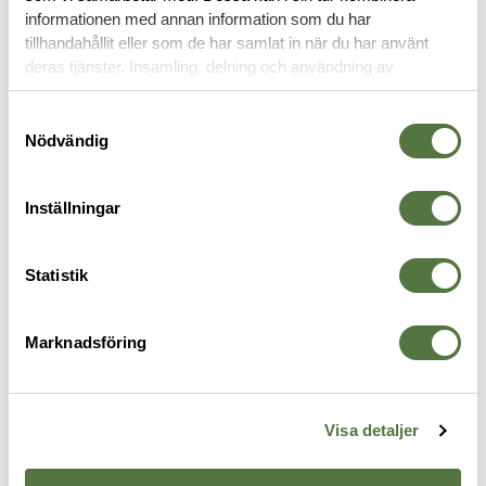
informationen med annan information som du har
tillhandahållit eller som de har samlat in när du har använt
MAGASINFICKOR
deras tjänster. Insamling, delning och användning av
personuppgifter kan användas för personalisering av
annonser. Läs mer om
Google's Privacy Terms
.
Samtyckesval
-30%
Nödvändig
Inställningar
Statistik
Marknadsföring
OTG
5.11 TACTICAL
B
ASP Magasinficka Glock 9/.40 -
Modular STS Placard
M
475 kr
675 kr
Enkel Right
P
495 kr
1
Visa detaljer