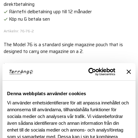
direktbetalning
Räntefri delbetalning upp till 12 månader
Köp nu & betala sen
Artikelnr: 76-76-2
The Model 76 is a standard single magazine pouch that is
designed to carry one magazine on a 2.
Läs mer
BESKRIVNING
Denna webbplats använder cookies
Vi använder enhetsidentifierare för att anpassa innehållet och
RECENSIONER
annonserna till användarna, tillhandahålla funktioner för
sociala medier och analysera vår trafik. Vi vidarebefordrar
även sådana identifierare och annan information från din
OM VARUMÄRKET
enhet till de sociala medier och annons- och analysföretag
som vi samarbetar med. Dessa kan i sin tur kombinera