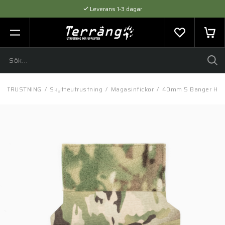
Leverans 1-3 dagar
Flexibel betalning med SVEA
Expertråd & Kvalitetsprodukter
UTRUSTNING
/
Skytteutrustning
/
Magasinfickor
/
40mm 5 Banger Han