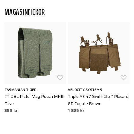
MAGASINFICKOR
TASMANIAN TIGER
VELOCITY SYSTEMS
T
h
TT DBL Pistol Mag Pouch MKIII
Triple AK47 Swift-Clip™ Placard,
S
2
Olive
GP Coyote Brown
255 kr
1 825 kr