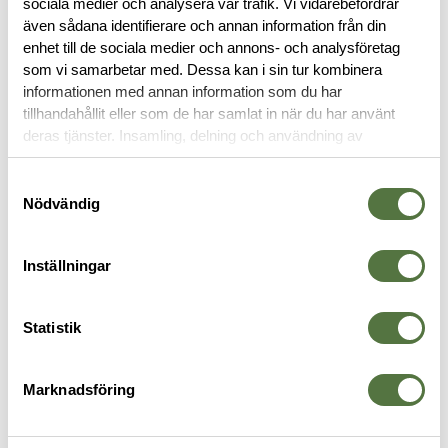
sociala medier och analysera vår trafik. Vi vidarebefordrar
även sådana identifierare och annan information från din
enhet till de sociala medier och annons- och analysföretag
RECENSIONER
som vi samarbetar med. Dessa kan i sin tur kombinera
informationen med annan information som du har
OM VARUMÄRKET
tillhandahållit eller som de har samlat in när du har använt
deras tjänster. Insamling, delning och användning av
personuppgifter kan användas för personalisering av
annonser. Läs mer om
Google's Privacy Terms
.
Samtyckesval
VAPENTILLBEHÖR
Nödvändig
Inställningar
Statistik
Marknadsföring