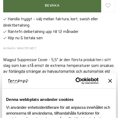
BEVAKA
Handla tryggt – välj mellan faktura, kort, swish eller
direktbetalning
Räntefri delbetalning upp till 12 månader
Köp nu & betala sen
Artikelnr: MAG781-MCT
Magpul Suppressor Cover - 5,5" är den första produkten i sitt
slag som kan stå emot de extrema temperaturer som orsakas
av förlängda strängar av halvautomatisk och automatisk eld
och skydda användaren och utrustningen mot brännskador,
samtidigt som kylningsprocessen påskyndas.
Läs mer
Denna webbplats använder cookies
Vi använder enhetsidentifierare för att anpassa innehållet och
annonserna till användarna, tillhandahålla funktioner för
BESKRIVNING