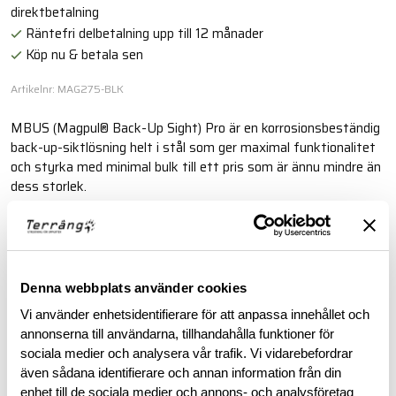
direktbetalning
Räntefri delbetalning upp till 12 månader
Köp nu & betala sen
Artikelnr: MAG275-BLK
MBUS (Magpul® Back-Up Sight) Pro är en korrosionsbeständig
back-up-siktlösning helt i stål som ger maximal funktionalitet
och styrka med minimal bulk till ett pris som är ännu mindre än
dess storlek.
Läs mer
Denna webbplats använder cookies
BESKRIVNING
Vi använder enhetsidentifierare för att anpassa innehållet och
annonserna till användarna, tillhandahålla funktioner för
RECENSIONER
sociala medier och analysera vår trafik. Vi vidarebefordrar
även sådana identifierare och annan information från din
enhet till de sociala medier och annons- och analysföretag