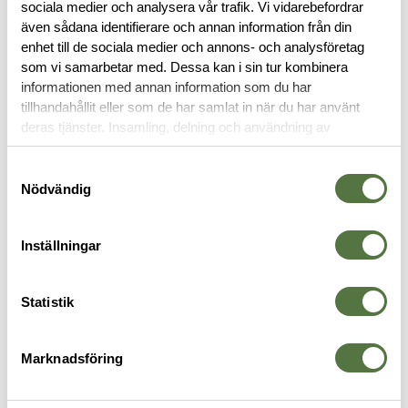
sociala medier och analysera vår trafik. Vi vidarebefordrar
BESKRIVNING
även sådana identifierare och annan information från din
enhet till de sociala medier och annons- och analysföretag
som vi samarbetar med. Dessa kan i sin tur kombinera
RECENSIONER
informationen med annan information som du har
tillhandahållit eller som de har samlat in när du har använt
OM VARUMÄRKET
deras tjänster. Insamling, delning och användning av
personuppgifter kan användas för personalisering av
annonser. Läs mer om
Google's Privacy Terms
.
Samtyckesval
Nödvändig
ÄTA & DRICKA
Inställningar
Statistik
Marknadsföring