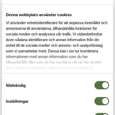
OM VARUMÄRKET
Denna webbplats använder cookies
Vi använder enhetsidentifierare för att anpassa innehållet och
annonserna till användarna, tillhandahålla funktioner för
RELATERADE PRODUKTER
sociala medier och analysera vår trafik. Vi vidarebefordrar
även sådana identifierare och annan information från din
enhet till de sociala medier och annons- och analysföretag
som vi samarbetar med. Dessa kan i sin tur kombinera
informationen med annan information som du har
tillhandahållit eller som de har samlat in när du har använt
deras tjänster. Insamling, delning och användning av
personuppgifter kan användas för personalisering av
annonser. Läs mer om
Google's Privacy Terms
.
Samtyckesval
Nödvändig
PRIMUS
Inställningar
Primus 4-Season Mug 0.3L
139 kr