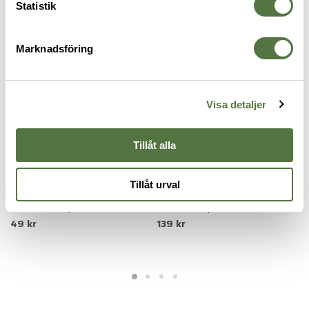
ÄTA & DRICKA
Statistik
Marknadsföring
Visa detaljer
Tillåt alla
Tillåt urval
PRIMUS
PRIMUS
P
Primus TrailSpork Tritan Black
Primus CampFire Bowl Small S.S
P
49 kr
139 kr
1