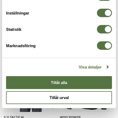
RECENSIONER
Inställningar
OM VARUMÄRKET
Statistik
MELLANLAGER
Marknadsföring
Visa detaljer
Tillåt alla
Tillåt urval
5.11 TACTICAL
WOOLPOWER
5