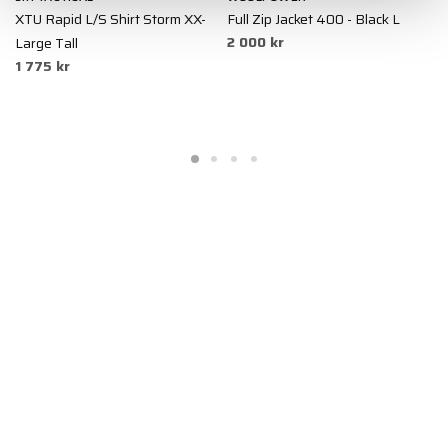
XTU Rapid L/S Shirt Storm XX-
Full Zip Jacket 400 - Black L
X
2 000 kr
Large Tall
M
1 775 kr
1