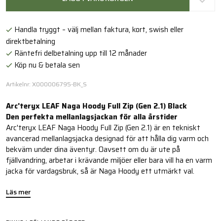
Handla tryggt – välj mellan faktura, kort, swish eller
direktbetalning
Räntefri delbetalning upp till 12 månader
Köp nu & betala sen
Artikelnr: X000006795-BK_S
Arc'teryx LEAF Naga Hoody Full Zip (Gen 2.1) Black
Den perfekta mellanlagsjackan för alla årstider
Arc'teryx LEAF Naga Hoody Full Zip (Gen 2.1) är en tekniskt
avancerad mellanlagsjacka designad för att hålla dig varm och
bekväm under dina äventyr. Oavsett om du är ute på
fjällvandring, arbetar i krävande miljöer eller bara vill ha en varm
jacka för vardagsbruk, så är Naga Hoody ett utmärkt val.
Läs mer