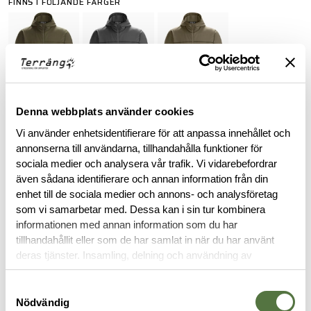
FINNS I FÖLJANDE FÄRGER
Denna webbplats använder cookies
Vi använder enhetsidentifierare för att anpassa innehållet och
ARC'TERYX LEAF PURCHASE INFORMATION
annonserna till användarna, tillhandahålla funktioner för
sociala medier och analysera vår trafik. Vi vidarebefordrar
To purchase Arc'teryx LEAF products, you must provide valid
även sådana identifierare och annan information från din
identification confirming your status as an authorized end-
enhet till de sociala medier och annons- och analysföretag
user within law enforcement or military personnel. This
som vi samarbetar med. Dessa kan i sin tur kombinera
requirement ensures that these specialized products are
informationen med annan information som du har
accessible to those in professional capacities where they are
tillhandahållit eller som de har samlat in när du har använt
intended to be utilized.
deras tjänster. Insamling, delning och användning av
personuppgifter kan användas för personalisering av
annonser. Läs mer om
Google's Privacy Terms
.
BESKRIVNING
Samtyckesval
Nödvändig